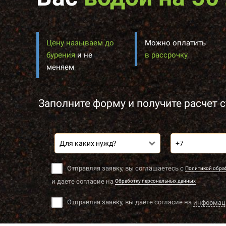
Цену называем до
Можно оплатить
бурения
и не
в рассрочку
меняем
Заполните форму и получите расчет с
Для каких нужд?
Отправляя заявку, вы соглашаетесь с
Политикой обра
и даете согласие на
Обработку персональных данных
Отправляя заявку, вы даете согласие на
информац