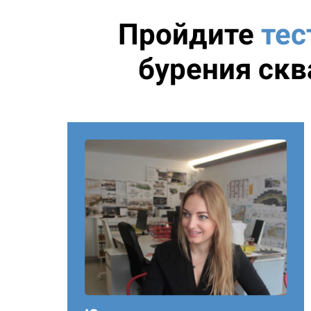
Пройдите
тес
бурения скв