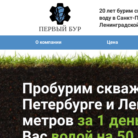
20 лет бурим 
воду в Санкт-
Ленинградско
ПЕРВЫЙ БУР
О компании
Цена
Пробурим скваж
Петербурге и Л
метров
за 1 ден
Вас
водой на 50