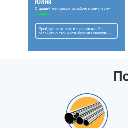
Юлия
Старший менеджер по работе с клиентами
Онлайн
Пройдите этот тест, и я лично для Вас
рассчитаю стоимость бурения скважины
По