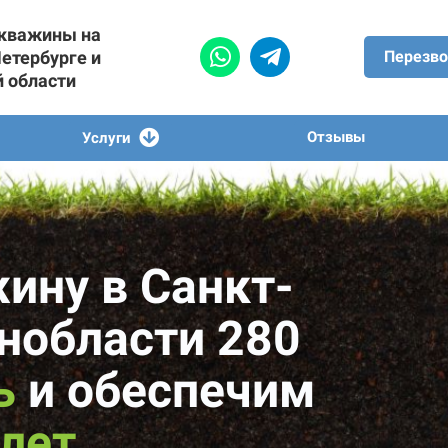
скважины на
Петербурге и
Перезво
й области
Отзывы
Услуги
ину в Санкт-
енобласти 280
ь
и обеспечим
 лет