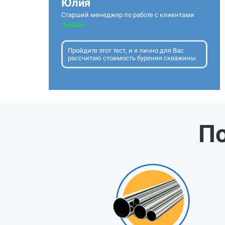
Юлия
Старший менеджер по работе с клиентами
Онлайн
Пройдите этот тест, и я лично для Вас
рассчитаю стоимость бурения скважины
По