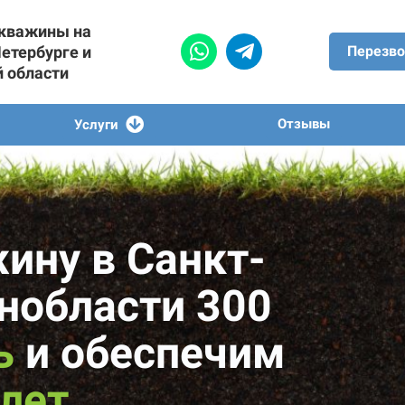
скважины на
Петербурге и
Перезво
й области
Отзывы
Услуги
ину в Санкт-
енобласти 300
ь
и обеспечим
 лет