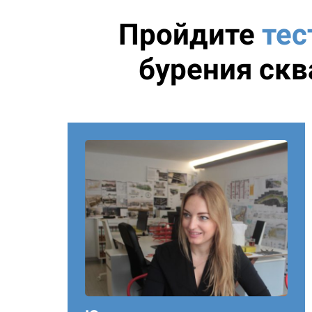
Пройдите
тес
бурения скв