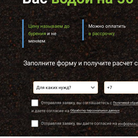
Цену называем до
Можно оплатить
бурения
и не
в рассрочку
меняем
Заполните форму и получите расчет с
Для каких нужд?
Отправляя заявку, вы соглашаетесь с
Политикой обра
и даете согласие на
Обработку персональных данных
Отправляя заявку, вы даете согласие на
информац