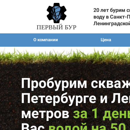
20 лет бурим 
воду в Санкт-
Ленинградско
ПЕРВЫЙ БУР
О компании
Цена
Пробурим скваж
Петербурге и Л
метров
за 1 ден
Вас
водой на 50