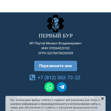
ПЕРВЫЙ БУР
ИП Паутов Михаил Владимирович
ИНН 370264323102
ОГРН 323784700265359
Перезвоните мне
+7 (812) 502-72-22
Не является публичной офертой по статье 495 ГК РФ.
Мы используем файлы cookies и сервисы веб-аналитики для сбора и
Стоимость услуг и товаров необходимо уточнять у менеджера.
анализа информации о производительности и использовании сайта, а
Согласие на рекламную и информационную рассылку
также для обеспечения его работы и улучшения функциональности.