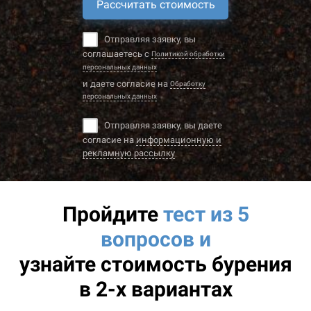
Рассчитать стоимость
Отправляя заявку, вы
соглашаетесь с
Политикой обработки
персональных данных
и даете согласие на
Обработку
персональных данных
Отправляя заявку, вы даете
согласие на
информационную и
рекламную рассылку
Пройдите
тест из 5
вопросов и
узнайте
стоимость бурения
в 2-х вариантах