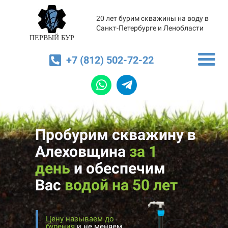
20 лет бурим скважины на воду в
Санкт-Петербурге и Ленобласти
ПЕРВЫЙ БУР
+7 (812) 502-72-22
Пробурим скважину в
Алеховщина
за 1
день
и
обеспечим
Вас
водой на 50 лет
Цену называем до
бурения
и не меняем