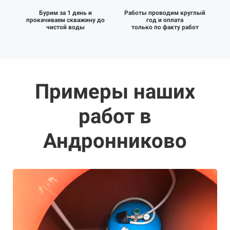
Бурим за 1 день и
Работы проводим круглый
прокачиваем скважину до
год и оплата
чистой воды
только по факту работ
Примеры наших
работ в
Андронниково