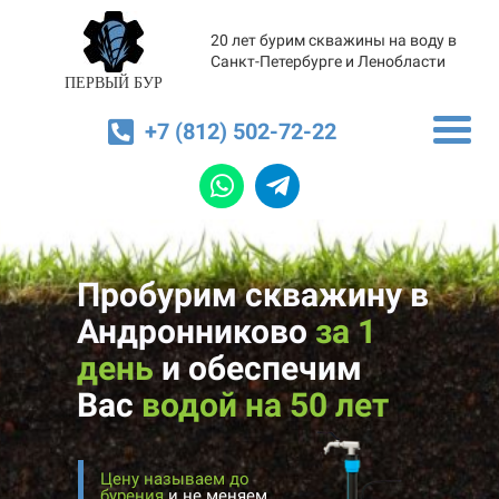
20 лет бурим скважины на воду в
Санкт-Петербурге и Ленобласти
ПЕРВЫЙ БУР
+7 (812) 502-72-22
Пробурим скважину в
Андронниково
за 1
день
и
обеспечим
Вас
водой на 50 лет
Цену называем до
бурения
и не меняем