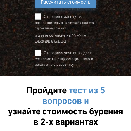
Рассчитать стоимость
Отправляя заявку, вы
соглашаетесь с
Политикой обработки
персональных данных
и даете согласие на
Обработку
персональных данных
Отправляя заявку, вы даете
согласие на
информационную и
рекламную рассылку
Пройдите
тест из 5
вопросов и
узнайте
стоимость бурения
в 2-х вариантах