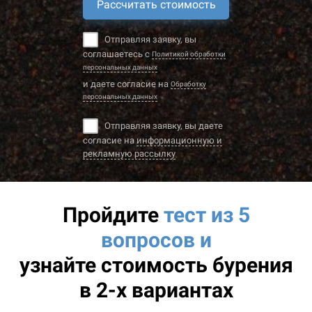
Рассчитать стоимость
Отправляя заявку, вы
соглашаетесь с
Политикой обработки
персональных данных
и даете согласие на
Обработку
персональных данных
Отправляя заявку, вы даете
согласие на
информационную и
рекламную рассылку
Пройдите
тест из 5
вопросов и
узнайте
стоимость бурения
в 2-х вариантах