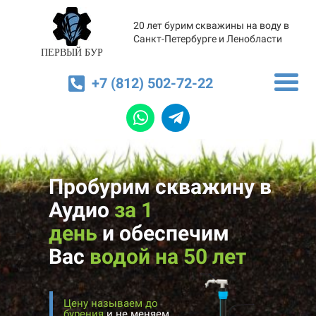
20 лет бурим скважины на воду в
Санкт-Петербурге и Ленобласти
ПЕРВЫЙ БУР
+7 (812) 502-72-22
Пробурим скважину в
Аудио
за 1
день
и
обеспечим
Вас
водой на 50 лет
Цену называем до
бурения
и не меняем