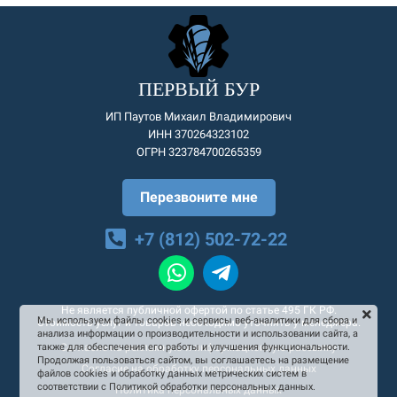
ПЕРВЫЙ БУР
ИП Паутов Михаил Владимирович
ИНН 370264323102
ОГРН 323784700265359
Перезвоните мне
+7 (812) 502-72-22
Не является публичной офертой по статье 495 ГК РФ.
Мы используем файлы cookies и сервисы веб-аналитики для сбора и
Стоимость услуг и товаров необходимо уточнять у менеджера.
анализа информации о производительности и использовании сайта, а
Согласие на рекламную и информационную рассылку
также для обеспечения его работы и улучшения функциональности.
Продолжая пользоваться сайтом, вы соглашаетесь на размещение
Согласие на обработку персональных данных
файлов cookies и обработку данных метрических систем в
соответствии с Политикой обработки персональных данных.
Политика персональных данных