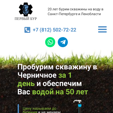
20 лет бурим скважины на воду в
Санкт-Петербурге и Ленобласти
ПЕРВЫЙ БУР
+7 (812) 502-72-22
Пробурим скважину в
Черничное
за 1
день
и
обеспечим
Вас
водой на 50 лет
Цену называем до
бурения
и не меняем