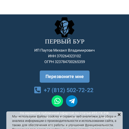
ПЕРВЫЙ БУР
ИП Паутов Михаил Владимирович
ИНН 370264323102
ОГРН 323784700265359
Перезвоните мне
+7 (812) 502-72-22
Не является публичной офертой по статье 495 ГК РФ.
Мы используем файлы cookies и сервисы веб-аналитики для сбора и
Стоимость услуг и товаров необходимо уточнять у менеджера.
анализа информации о производительности и использовании сайта, а
Согласие на рекламную и информационную рассылку
также для обеспечения его работы и улучшения функциональности.