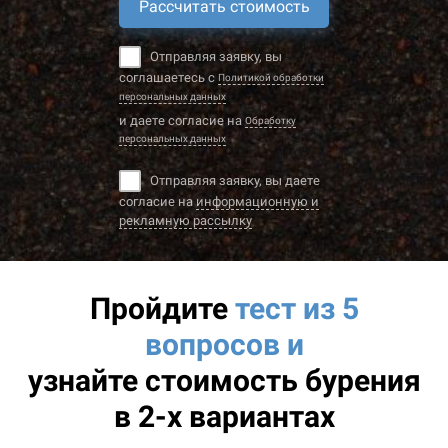
Рассчитать стоимость
Отправляя заявку, вы
соглашаетесь с
Политикой обработки
персональных данных
и даете согласие на
Обработку
персональных данных
Отправляя заявку, вы даете
согласие на
информационную и
рекламную рассылку
Пройдите
тест из 5
вопросов и
узнайте
стоимость бурения
в 2-х вариантах