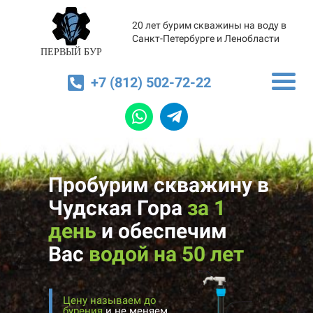
20 лет бурим скважины на воду в
Санкт-Петербурге и Ленобласти
ПЕРВЫЙ БУР
+7 (812) 502-72-22
Пробурим скважину в
Чудская Гора
за 1
день
и
обеспечим
Вас
водой на 50 лет
Цену называем до
бурения
и не меняем