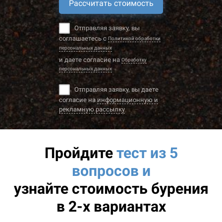
Рассчитать стоимость
Отправляя заявку, вы
соглашаетесь с
Политикой обработки
персональных данных
и даете согласие на
Обработку
персональных данных
Отправляя заявку, вы даете
согласие на
информационную и
рекламную рассылку
Пройдите
тест из 5
вопросов и
узнайте
стоимость бурения
в 2-х вариантах