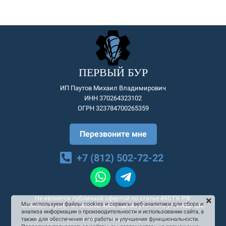
ПЕРВЫЙ БУР
ИП Паутов Михаил Владимирович
ИНН 370264323102
ОГРН 323784700265359
Перезвоните мне
+7 (812) 502-72-22
Не является публичной офертой по статье 495 ГК РФ.
Мы используем файлы cookies и сервисы веб-аналитики для сбора и
Стоимость услуг и товаров необходимо уточнять у менеджера.
анализа информации о производительности и использовании сайта, а
Согласие на рекламную и информационную рассылку
также для обеспечения его работы и улучшения функциональности.