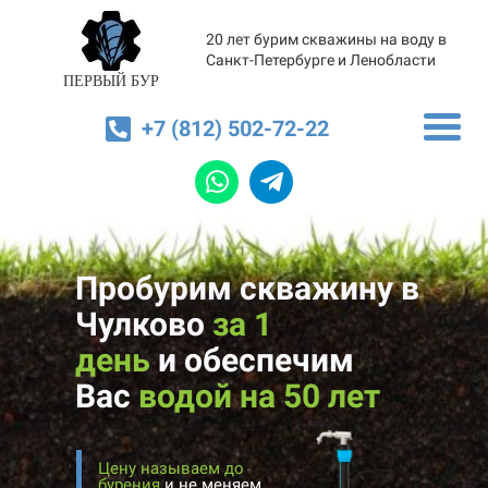
20 лет бурим скважины на воду в
Санкт-Петербурге и Ленобласти
ПЕРВЫЙ БУР
+7 (812) 502-72-22
Пробурим скважину в
Чулково
за 1
день
и
обеспечим
Вас
водой на 50 лет
Цену называем до
бурения
и не меняем