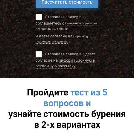
Рассчитать стоимость
Отправляя заявку, вы
соглашаетесь с
Политикой обработки
персональных данных
и даете согласие на
Обработку
персональных данных
Отправляя заявку, вы даете
согласие на
информационную и
рекламную рассылку
Пройдите
тест из 5
вопросов и
узнайте
стоимость бурения
в 2-х вариантах