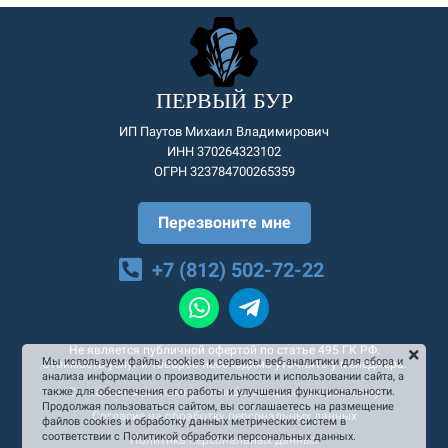
ПЕРВЫЙ БУР
ИП Паутов Михаил Владимирович
ИНН 370264323102
ОГРН 323784700265359
Перезвоните мне
+7 (812) 502-72-22
Не является публичной офертой по статье 495 ГК РФ.
Мы используем файлы cookies и сервисы веб-аналитики для сбора и
Стоимость услуг и товаров необходимо уточнять у менеджера.
анализа информации о производительности и использовании сайта, а
Согласие на рекламную и информационную рассылку
также для обеспечения его работы и улучшения функциональности.
Продолжая пользоваться сайтом, вы соглашаетесь на размещение
Согласие на обработку персональных данных
файлов cookies и обработку данных метрических систем в
соответствии с Политикой обработки персональных данных.
Политика персональных данных