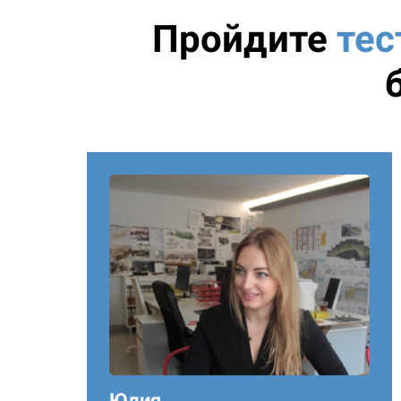
Пройдите
тес
Юлия