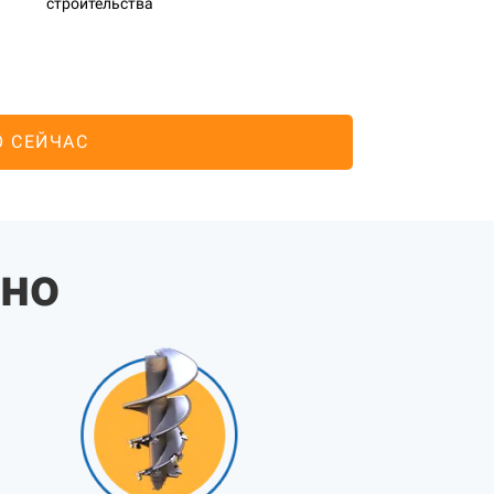
строительства
О СЕЙЧАС
жно