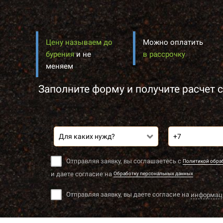
Цену называем до
Можно оплатить
бурения
и не
в рассрочку
меняем
Заполните форму и получите расчет с
Для каких нужд?
Отправляя заявку, вы соглашаетесь с
Политикой обра
и даете согласие на
Обработку персональных данных
Отправляя заявку, вы даете согласие на
информац