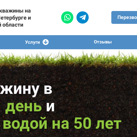
скважины на
Петербурге и
Перезво
й области
Отзывы
Услуги
жину в
1 день
и
водой на 50 лет