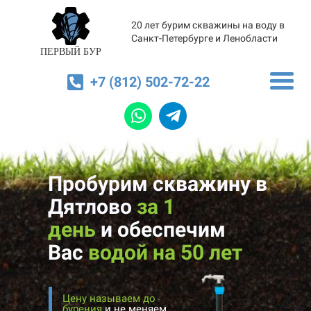
20 лет бурим скважины на воду в
Санкт-Петербурге и Ленобласти
ПЕРВЫЙ БУР
+7 (812) 502-72-22
Пробурим скважину в
Дятлово
за 1
день
и
обеспечим
Вас
водой на 50 лет
Цену называем до
бурения
и не меняем