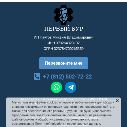
ПЕРВЫЙ БУР
ИП Паутов Михаил Владимирович
ИНН 370264323102
ОГРН 323784700265359
Перезвоните мне
+7 (812) 502-72-22
Не является публичной офертой по статье 495 ГК РФ.
Мы используем файлы cookies и сервисы веб-аналитики для сбора и
Стоимость услуг и товаров необходимо уточнять у менеджера.
анализа информации о производительности и использовании сайта, а
Согласие на рекламную и информационную рассылку
также для обеспечения его работы и улучшения функциональности.
Продолжая пользоваться сайтом, вы соглашаетесь на размещение
Согласие на обработку персональных данных
файлов cookies и обработку данных метрических систем в
соответствии с Политикой обработки персональных данных.
Политика персональных данных