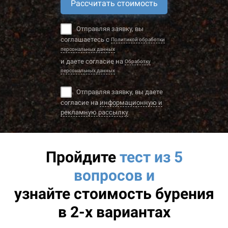
Рассчитать стоимость
Отправляя заявку, вы
соглашаетесь с
Политикой обработки
персональных данных
и даете согласие на
Обработку
персональных данных
Отправляя заявку, вы даете
согласие на
информационную и
рекламную рассылку
Пройдите
тест из 5
вопросов и
узнайте
стоимость бурения
в 2-х вариантах