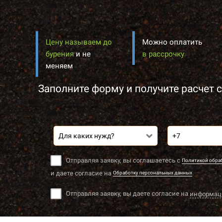
Цену называем до
Можно оплатить
бурения
и не
в рассрочку
меняем
Заполните форму и получите расчет с
Для каких нужд?
Отправляя заявку, вы соглашаетесь с
Политикой обра
и даете согласие на
Обработку персональных данных
Отправляя заявку, вы даете согласие на
информац