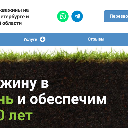
скважины на
Петербурге и
Перезво
й области
Отзывы
Услуги
жину в
нь
и обеспечим
0 лет