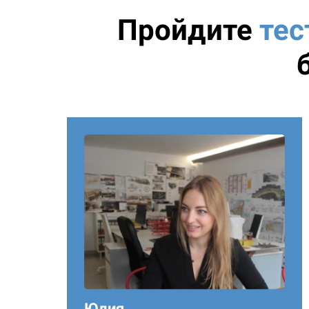
Пройдите
тес
Юлия