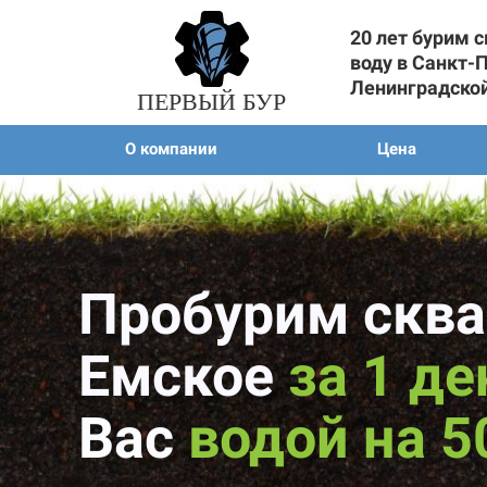
20 лет бурим 
воду в Санкт-
Ленинградско
ПЕРВЫЙ БУР
О компании
Цена
Пробурим сква
Емское
за 1 де
Вас
водой на 5