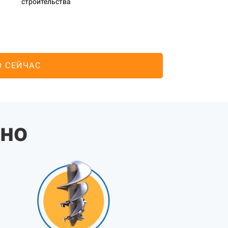
строительства
О СЕЙЧАС
жно