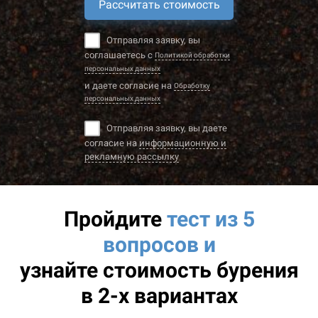
Рассчитать стоимость
Отправляя заявку, вы
соглашаетесь с
Политикой обработки
персональных данных
и даете согласие на
Обработку
персональных данных
Отправляя заявку, вы даете
согласие на
информационную и
рекламную рассылку
Пройдите
тест из 5
вопросов и
узнайте
стоимость бурения
в 2-х вариантах