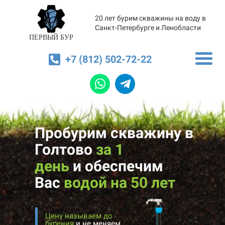
20 лет бурим скважины на воду в
Санкт-Петербурге и Ленобласти
ПЕРВЫЙ БУР
+7 (812) 502-72-22
Пробурим скважину в
Голтово
за 1
день
и
обеспечим
Вас
водой на 50 лет
Цену называем до
бурения
и не меняем