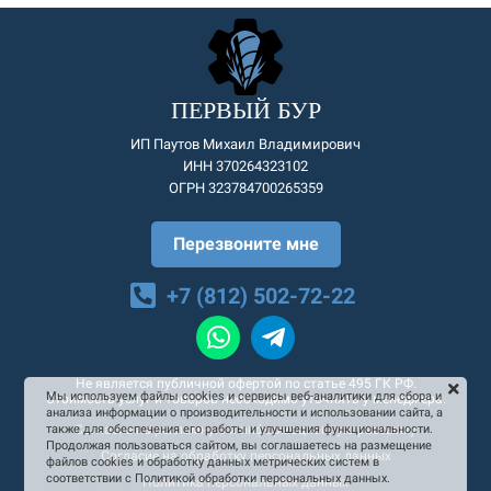
ПЕРВЫЙ БУР
ИП Паутов Михаил Владимирович
ИНН 370264323102
ОГРН 323784700265359
Перезвоните мне
+7 (812) 502-72-22
Не является публичной офертой по статье 495 ГК РФ.
Мы используем файлы cookies и сервисы веб-аналитики для сбора и
Стоимость услуг и товаров необходимо уточнять у менеджера.
анализа информации о производительности и использовании сайта, а
Согласие на рекламную и информационную рассылку
также для обеспечения его работы и улучшения функциональности.
Продолжая пользоваться сайтом, вы соглашаетесь на размещение
Согласие на обработку персональных данных
файлов cookies и обработку данных метрических систем в
соответствии с Политикой обработки персональных данных.
Политика персональных данных