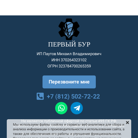
ПЕРВЫЙ БУР
ИП Паутов Михаил Владимирович
ИНН 370264323102
ОГРН 323784700265359
Перезвоните мне
+7 (812) 502-72-22
Не является публичной офертой по статье 495 ГК РФ.
Мы используем файлы cookies и сервисы веб-аналитики для сбора и
Стоимость услуг и товаров необходимо уточнять у менеджера.
анализа информации о производительности и использовании сайта, а
Согласие на рекламную и информационную рассылку
также для обеспечения его работы и улучшения функциональности.