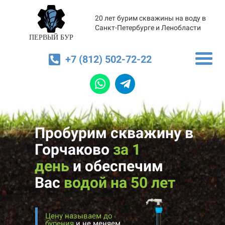
20 лет бурим скважины на воду в
Санкт-Петербурге и Ленобласти
ПЕРВЫЙ БУР
+7 (812) 502-72-22
Пробурим скважину в
Горчаково
за 1
день
и
обеспечим
Вас
водой на 50 лет
Цену называем до
бурения
и не меняем