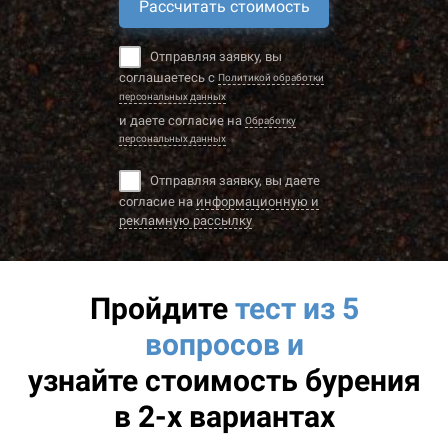
Рассчитать стоимость
Отправляя заявку, вы
соглашаетесь с
Политикой обработки
персональных данных
и даете согласие на
Обработку
персональных данных
Отправляя заявку, вы даете
согласие на
информационную и
рекламную рассылку
Пройдите
тест из 5
вопросов и
узнайте
стоимость бурения
в 2-х вариантах