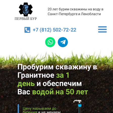
20 лет бурим скважины на воду в
Санкт-Петербурге и Ленобласти
ПЕРВЫЙ БУР
+7 (812) 502-72-22
Пробурим скважину в
Гранитное
за 1
день
и
обеспечим
Вас
водой на 50 лет
Цену называем до
бурения
и не меняем