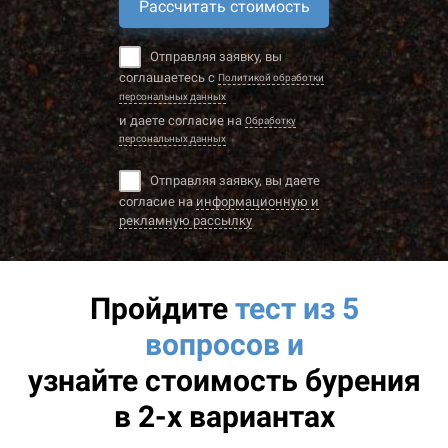
Рассчитать стоимость
Отправляя заявку, вы
соглашаетесь с
Политикой обработки
персональных данных
и даете согласие на
Обработку
персональных данных
Отправляя заявку, вы даете
согласие на
информационную и
рекламную рассылку
Пройдите
тест из 5
вопросов и
узнайте
стоимость бурения
в 2-х вариантах