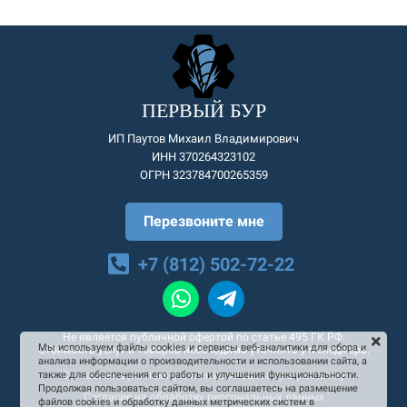
ПЕРВЫЙ БУР
ИП Паутов Михаил Владимирович
ИНН 370264323102
ОГРН 323784700265359
Перезвоните мне
+7 (812) 502-72-22
Не является публичной офертой по статье 495 ГК РФ.
Мы используем файлы cookies и сервисы веб-аналитики для сбора и
Стоимость услуг и товаров необходимо уточнять у менеджера.
анализа информации о производительности и использовании сайта, а
Согласие на рекламную и информационную рассылку
также для обеспечения его работы и улучшения функциональности.
Продолжая пользоваться сайтом, вы соглашаетесь на размещение
Согласие на обработку персональных данных
файлов cookies и обработку данных метрических систем в