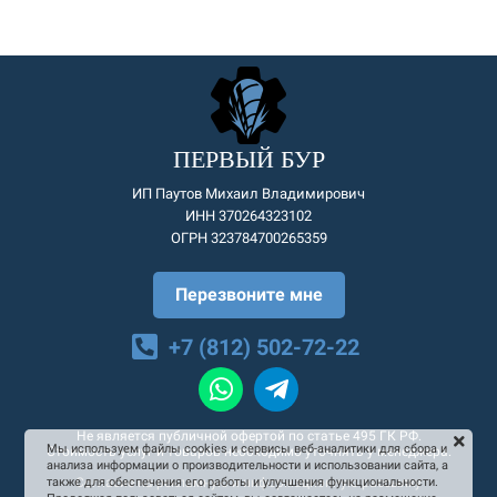
ПЕРВЫЙ БУР
ИП Паутов Михаил Владимирович
ИНН 370264323102
ОГРН 323784700265359
Перезвоните мне
+7 (812) 502-72-22
Не является публичной офертой по статье 495 ГК РФ.
Мы используем файлы cookies и сервисы веб-аналитики для сбора и
Стоимость услуг и товаров необходимо уточнять у менеджера.
анализа информации о производительности и использовании сайта, а
Согласие на рекламную и информационную рассылку
также для обеспечения его работы и улучшения функциональности.