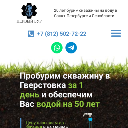
20 лет бурим скважины на воду в
Санкт-Петербурге и Ленобласти
ПЕРВЫЙ БУР
+7 (812) 502-72-22
Пробурим скважину в
Гверстовка
за 1
день
и
обеспечим
Вас
водой на 50 лет
Цену называем до
бурения
и не меняем