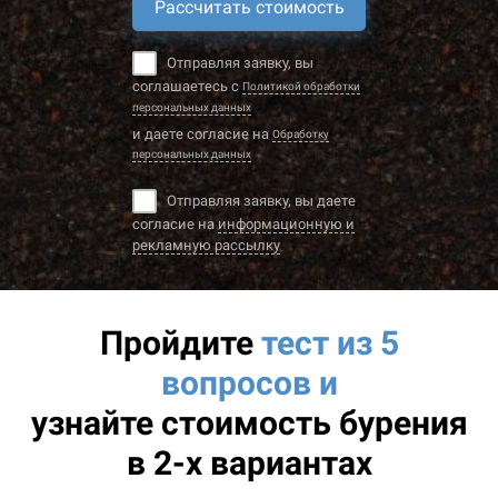
Рассчитать стоимость
Отправляя заявку, вы
соглашаетесь с
Политикой обработки
персональных данных
и даете согласие на
Обработку
персональных данных
Отправляя заявку, вы даете
согласие на
информационную и
рекламную рассылку
Пройдите
тест из 5
вопросов и
узнайте
стоимость бурения
в 2-х вариантах