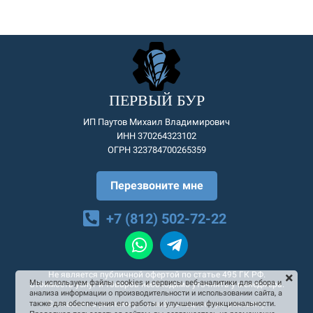
ПЕРВЫЙ БУР
ИП Паутов Михаил Владимирович
ИНН 370264323102
ОГРН 323784700265359
Перезвоните мне
+7 (812) 502-72-22
Не является публичной офертой по статье 495 ГК РФ.
Мы используем файлы cookies и сервисы веб-аналитики для сбора и
Стоимость услуг и товаров необходимо уточнять у менеджера.
анализа информации о производительности и использовании сайта, а
Согласие на рекламную и информационную рассылку
также для обеспечения его работы и улучшения функциональности.