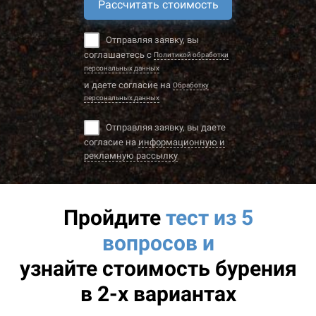
Рассчитать стоимость
Отправляя заявку, вы
соглашаетесь с
Политикой обработки
персональных данных
и даете согласие на
Обработку
персональных данных
Отправляя заявку, вы даете
согласие на
информационную и
рекламную рассылку
Пройдите
тест из 5
вопросов и
узнайте
стоимость бурения
в 2-х вариантах