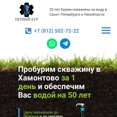
20 лет бурим скважины на воду в
Санкт-Петербурге и Ленобласти
ПЕРВЫЙ БУР
+7 (812) 502-72-22
Пробурим скважину в
Хамонтово
за 1
день
и
обеспечим
Вас
водой на 50 лет
Цену называем до
бурения
и не меняем