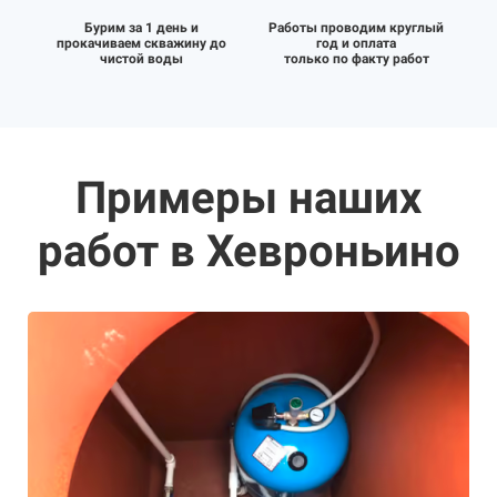
Бурим за 1 день и
Работы проводим круглый
прокачиваем скважину до
год и оплата
чистой воды
только по факту работ
Примеры наших
работ в Хевроньино