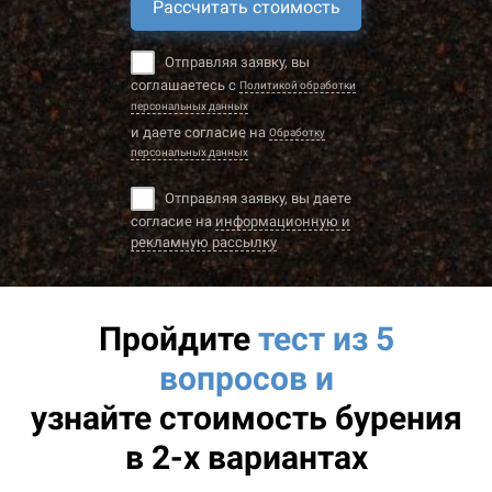
Рассчитать стоимость
Отправляя заявку, вы
соглашаетесь с
Политикой обработки
персональных данных
и даете согласие на
Обработку
персональных данных
Отправляя заявку, вы даете
согласие на
информационную и
рекламную рассылку
Пройдите
тест из 5
вопросов и
узнайте
стоимость бурения
в 2-х вариантах