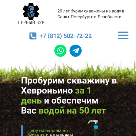
20 лет бурим скважины на воду в
Санкт-Петербурге и Ленобласти
ПЕРВЫЙ БУР
+7 (812) 502-72-22
Пробурим скважину в
Хевроньино
за 1
день
и
обеспечим
Вас
водой на 50 лет
Цену называем до
бурения
и не меняем