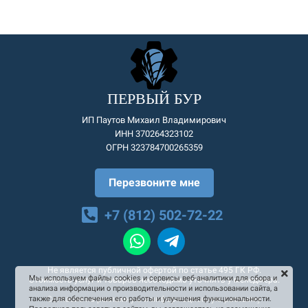
ПЕРВЫЙ БУР
ИП Паутов Михаил Владимирович
ИНН 370264323102
ОГРН 323784700265359
Перезвоните мне
+7 (812) 502-72-22
Не является публичной офертой по статье 495 ГК РФ.
Мы используем файлы cookies и сервисы веб-аналитики для сбора и
Стоимость услуг и товаров необходимо уточнять у менеджера.
анализа информации о производительности и использовании сайта, а
Согласие на рекламную и информационную рассылку
также для обеспечения его работы и улучшения функциональности.