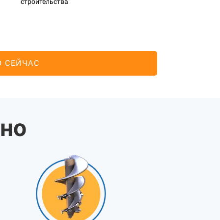
строительства
О СЕЙЧАС
жно