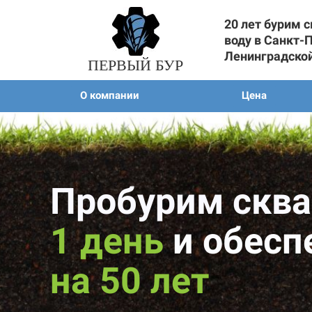
20 лет бурим 
воду в Санкт-
Ленинградско
ПЕРВЫЙ БУР
О компании
Цена
Пробурим сква
1 день
и обесп
на 50 лет