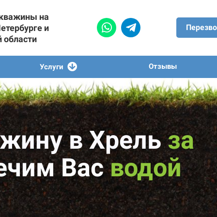
скважины на
Петербурге и
Перезво
й области
Отзывы
Услуги
жину в Хрель
за
ечим Вас
водой