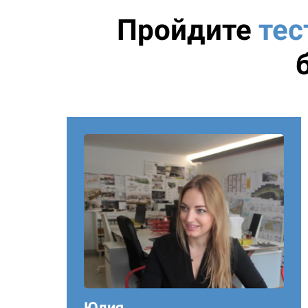
Пройдите
тес
Юлия