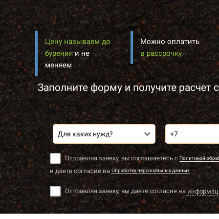
Цену называем до
Можно оплатить
бурения
и не
в рассрочку
меняем
Заполните форму и получите расчет с
Для каких нужд?
Отправляя заявку, вы соглашаетесь с
Политикой обра
и даете согласие на
Обработку персональных данных
Отправляя заявку, вы даете согласие на
информац