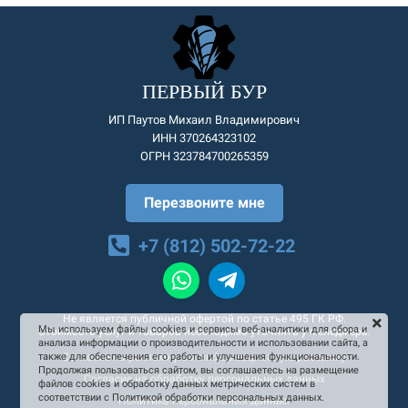
ПЕРВЫЙ БУР
ИП Паутов Михаил Владимирович
ИНН 370264323102
ОГРН 323784700265359
Перезвоните мне
+7 (812) 502-72-22
Не является публичной офертой по статье 495 ГК РФ.
Мы используем файлы cookies и сервисы веб-аналитики для сбора и
Стоимость услуг и товаров необходимо уточнять у менеджера.
анализа информации о производительности и использовании сайта, а
Согласие на рекламную и информационную рассылку
также для обеспечения его работы и улучшения функциональности.
Продолжая пользоваться сайтом, вы соглашаетесь на размещение
Согласие на обработку персональных данных
файлов cookies и обработку данных метрических систем в
соответствии с Политикой обработки персональных данных.
Политика персональных данных