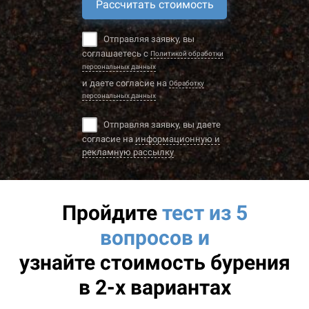
Рассчитать стоимость
Отправляя заявку, вы
соглашаетесь с
Политикой обработки
персональных данных
и даете согласие на
Обработку
персональных данных
Отправляя заявку, вы даете
согласие на
информационную и
рекламную рассылку
Пройдите
тест из 5
вопросов и
узнайте
стоимость бурения
в 2-х вариантах