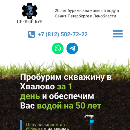
20 лет бурим скважины на воду в
Санкт-Петербурге и Ленобласти
ПЕРВЫЙ БУР
+7 (812) 502-72-22
Пробурим скважину в
Хвалово
за 1
день
и
обеспечим
Вас
водой на 50 лет
Цену называем до
бурения
и не меняем