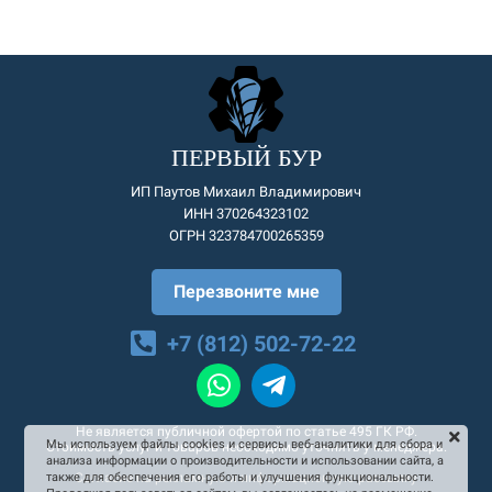
ПЕРВЫЙ БУР
ИП Паутов Михаил Владимирович
ИНН 370264323102
ОГРН 323784700265359
Перезвоните мне
+7 (812) 502-72-22
Не является публичной офертой по статье 495 ГК РФ.
Мы используем файлы cookies и сервисы веб-аналитики для сбора и
Стоимость услуг и товаров необходимо уточнять у менеджера.
анализа информации о производительности и использовании сайта, а
Согласие на рекламную и информационную рассылку
также для обеспечения его работы и улучшения функциональности.