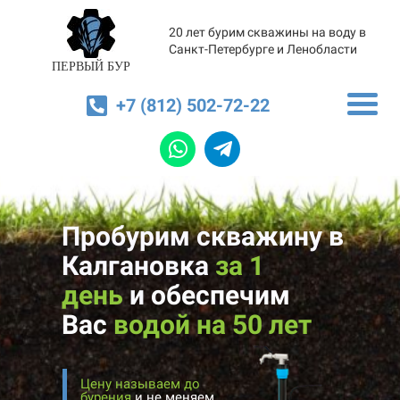
20 лет бурим скважины на воду в
Санкт-Петербурге и Ленобласти
ПЕРВЫЙ БУР
+7 (812) 502-72-22
Пробурим скважину в
Калгановка
за 1
день
и
обеспечим
Вас
водой на 50 лет
Цену называем до
бурения
и не меняем