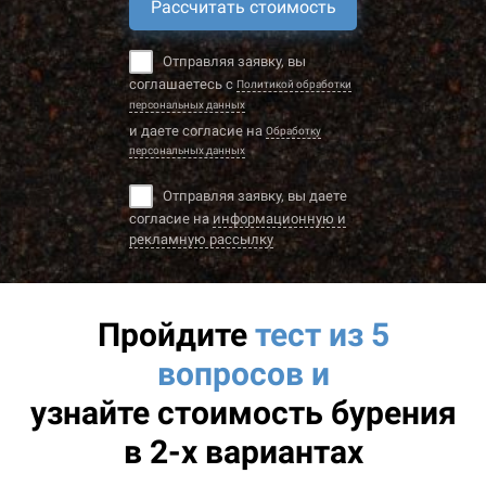
Рассчитать стоимость
Отправляя заявку, вы
соглашаетесь с
Политикой обработки
персональных данных
и даете согласие на
Обработку
персональных данных
Отправляя заявку, вы даете
согласие на
информационную и
рекламную рассылку
Пройдите
тест из 5
вопросов и
узнайте
стоимость бурения
в 2-х вариантах