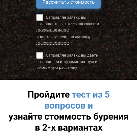
Рассчитать стоимость
Отправляя заявку, вы
соглашаетесь с
Политикой обработки
персональных данных
и даете согласие на
Обработку
персональных данных
Отправляя заявку, вы даете
согласие на
информационную и
рекламную рассылку
Пройдите
тест из 5
вопросов и
узнайте
стоимость бурения
в 2-х вариантах