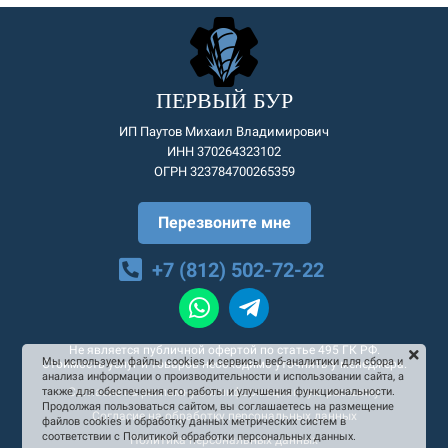
ПЕРВЫЙ БУР
ИП Паутов Михаил Владимирович
ИНН 370264323102
ОГРН 323784700265359
Перезвоните мне
+7 (812) 502-72-22
Не является публичной офертой по статье 495 ГК РФ.
Мы используем файлы cookies и сервисы веб-аналитики для сбора и
Стоимость услуг и товаров необходимо уточнять у менеджера.
анализа информации о производительности и использовании сайта, а
Согласие на рекламную и информационную рассылку
также для обеспечения его работы и улучшения функциональности.
Продолжая пользоваться сайтом, вы соглашаетесь на размещение
Согласие на обработку персональных данных
файлов cookies и обработку данных метрических систем в
соответствии с Политикой обработки персональных данных.
Политика персональных данных