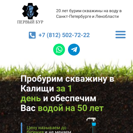
20 лет бурим скважины на воду в
Санкт-Петербурге и Ленобласти
ПЕРВЫЙ БУР
+7 (812) 502-72-22
Пробурим скважину в
Калищи
за 1
день
и
обеспечим
Вас
водой на 50 лет
Цену называем до
бурения
и не меняем