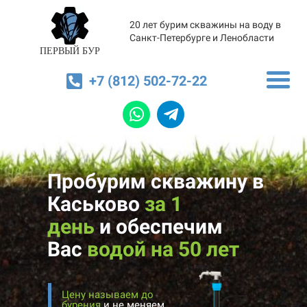
20 лет бурим скважины на воду в
Санкт-Петербурге и Ленобласти
ПЕРВЫЙ БУР
+7 (812) 502-72-22
Пробурим скважину в
Каськово
за 1
день
и
обеспечим
Вас
водой на 50 лет
Цену называем до
бурения
и не меняем