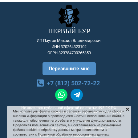
ПЕРВЫЙ БУР
ИП Паутов Михаил Владимирович
ИНН 370264323102
ОГРН 323784700265359
Перезвоните мне
+7 (812) 502-72-22
Не является публичной офертой по статье 495 ГК РФ.
Мы используем файлы cookies и сервисы веб-аналитики для сбора и
Стоимость услуг и товаров необходимо уточнять у менеджера.
анализа информации о производительности и использовании сайта, а
Согласие на рекламную и информационную рассылку
также для обеспечения его работы и улучшения функциональности.
Продолжая пользоваться сайтом, вы соглашаетесь на размещение
Согласие на обработку персональных данных
файлов cookies и обработку данных метрических систем в
соответствии с Политикой обработки персональных данных.
Политика персональных данных