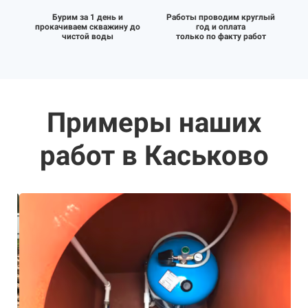
Бурим за 1 день и
Работы проводим круглый
прокачиваем скважину до
год и оплата
чистой воды
только по факту работ
Примеры наших
работ в Каськово