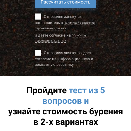
Рассчитать стоимость
Отправляя заявку, вы
соглашаетесь с
Политикой обработки
персональных данных
и даете согласие на
Обработку
персональных данных
Отправляя заявку, вы даете
согласие на
информационную и
рекламную рассылку
Пройдите
тест из 5
вопросов и
узнайте
стоимость бурения
в 2-х вариантах