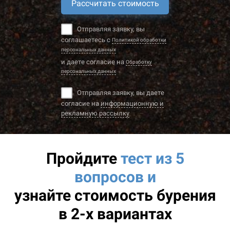
Рассчитать стоимость
Отправляя заявку, вы
соглашаетесь с
Политикой обработки
персональных данных
и даете согласие на
Обработку
персональных данных
Отправляя заявку, вы даете
согласие на
информационную и
рекламную рассылку
Пройдите
тест из 5
вопросов и
узнайте
стоимость бурения
в 2-х вариантах