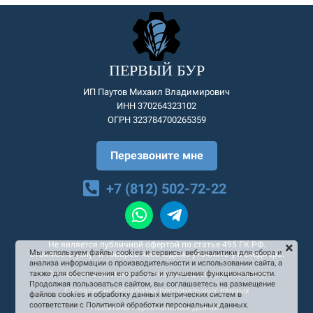
ПЕРВЫЙ БУР
ИП Паутов Михаил Владимирович
ИНН 370264323102
ОГРН 323784700265359
Перезвоните мне
+7 (812) 502-72-22
Не является публичной офертой по статье 495 ГК РФ.
Мы используем файлы cookies и сервисы веб-аналитики для сбора и
Стоимость услуг и товаров необходимо уточнять у менеджера.
анализа информации о производительности и использовании сайта, а
Согласие на рекламную и информационную рассылку
также для обеспечения его работы и улучшения функциональности.
Продолжая пользоваться сайтом, вы соглашаетесь на размещение
Согласие на обработку персональных данных
файлов cookies и обработку данных метрических систем в
соответствии с Политикой обработки персональных данных.
Политика персональных данных