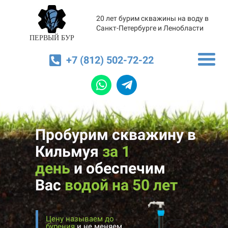
20 лет бурим скважины на воду в
Санкт-Петербурге и Ленобласти
ПЕРВЫЙ БУР
+7 (812) 502-72-22
Пробурим скважину в
Кильмуя
за 1
день
и
обеспечим
Вас
водой на 50 лет
Цену называем до
бурения
и не меняем