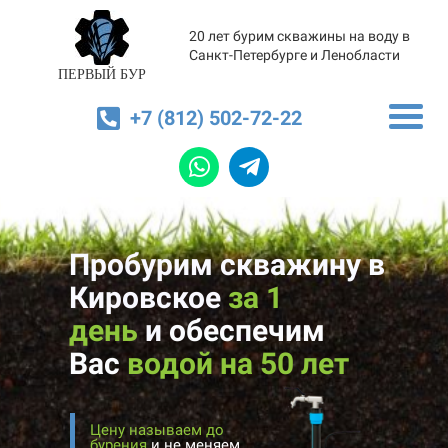
20 лет бурим скважины на воду в
Санкт-Петербурге и Ленобласти
ПЕРВЫЙ БУР
+7 (812) 502-72-22
Пробурим скважину в
Кировское
за 1
день
и
обеспечим
Вас
водой на 50 лет
Цену называем до
бурения
и не меняем