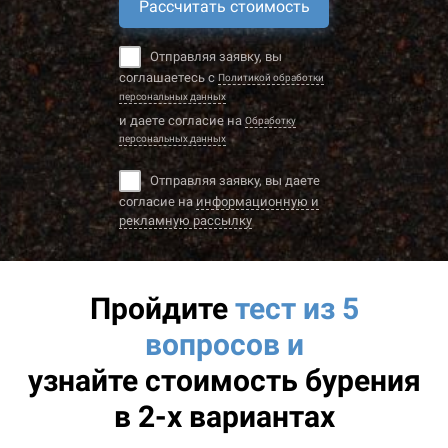
Рассчитать стоимость
Отправляя заявку, вы
соглашаетесь с
Политикой обработки
персональных данных
и даете согласие на
Обработку
персональных данных
Отправляя заявку, вы даете
согласие на
информационную и
рекламную рассылку
Пройдите
тест из 5
вопросов и
узнайте
стоимость бурения
в 2-х вариантах