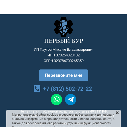
ПЕРВЫЙ БУР
ИП Паутов Михаил Владимирович
ИНН 370264323102
ОГРН 323784700265359
Перезвоните мне
+7 (812) 502-72-22
Не является публичной офертой по статье 495 ГК РФ.
Мы используем файлы cookies и сервисы веб-аналитики для сбора и
Стоимость услуг и товаров необходимо уточнять у менеджера.
анализа информации о производительности и использовании сайта, а
Согласие на рекламную и информационную рассылку
также для обеспечения его работы и улучшения функциональности.