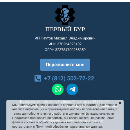
ПЕРВЫЙ БУР
ИП Паутов Михаил Владимирович
ИНН 370264323102
ОГРН 323784700265359
Перезвоните мне
+7 (812) 502-72-22
Не является публичной офертой по статье 495 ГК РФ.
Мы используем файлы cookies и сервисы веб-аналитики для сбора и
Стоимость услуг и товаров необходимо уточнять у менеджера.
анализа информации о производительности и использовании сайта, а
Согласие на рекламную и информационную рассылку
также для обеспечения его работы и улучшения функциональности.
Продолжая пользоваться сайтом, вы соглашаетесь на размещение
Согласие на обработку персональных данных
файлов cookies и обработку данных метрических систем в
соответствии с Политикой обработки персональных данных.
Политика персональных данных