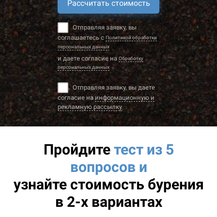
Рассчитать стоимость
Отправляя заявку, вы
соглашаетесь с
Политикой обработки
персональных данных
и даете согласие на
Обработку
персональных данных
Отправляя заявку, вы даете
согласие на
информационную и
рекламную рассылку
Пройдите
тест из 5
вопросов и
узнайте
стоимость бурения
в 2-х вариантах