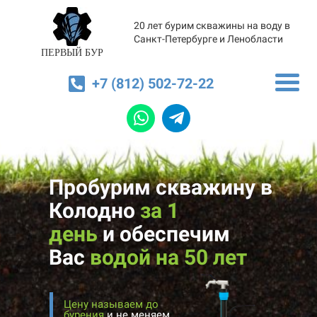
20 лет бурим скважины на воду в
Санкт-Петербурге и Ленобласти
ПЕРВЫЙ БУР
+7 (812) 502-72-22
Пробурим скважину в
Колодно
за 1
день
и
обеспечим
Вас
водой на 50 лет
Цену называем до
бурения
и не меняем