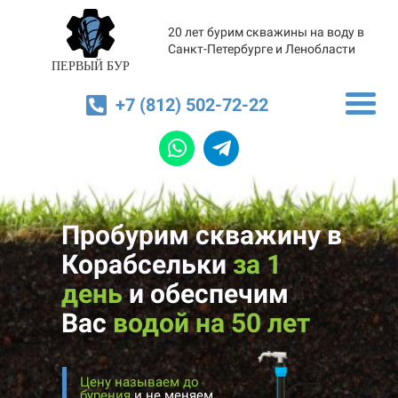
20 лет бурим скважины на воду в
Санкт-Петербурге и Ленобласти
ПЕРВЫЙ БУР
+7 (812) 502-72-22
Пробурим скважину в
Корабсельки
за 1
день
и
обеспечим
Вас
водой на 50 лет
Цену называем до
бурения
и не меняем