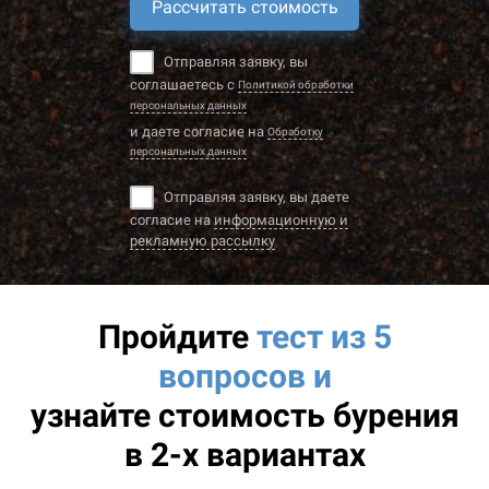
Рассчитать стоимость
Отправляя заявку, вы
соглашаетесь с
Политикой обработки
персональных данных
и даете согласие на
Обработку
персональных данных
Отправляя заявку, вы даете
согласие на
информационную и
рекламную рассылку
Пройдите
тест из 5
вопросов и
узнайте
стоимость бурения
в 2-х вариантах