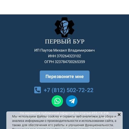
ПЕРВЫЙ БУР
ИП Паутов Михаил Владимирович
ИНН 370264323102
ОГРН 323784700265359
Перезвоните мне
+7 (812) 502-72-22
Не является публичной офертой по статье 495 ГК РФ.
Мы используем файлы cookies и сервисы веб-аналитики для сбора и
Стоимость услуг и товаров необходимо уточнять у менеджера.
анализа информации о производительности и использовании сайта, а
Согласие на рекламную и информационную рассылку
также для обеспечения его работы и улучшения функциональности.