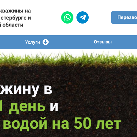
скважины на
Петербурге и
Перезво
й области
Отзывы
Услуги
жину в
1 день
и
водой на 50 лет