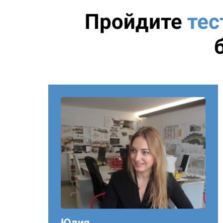
Пройдите
тес
Юлия