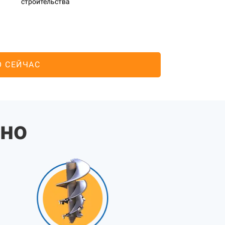
строительства
О СЕЙЧАС
жно