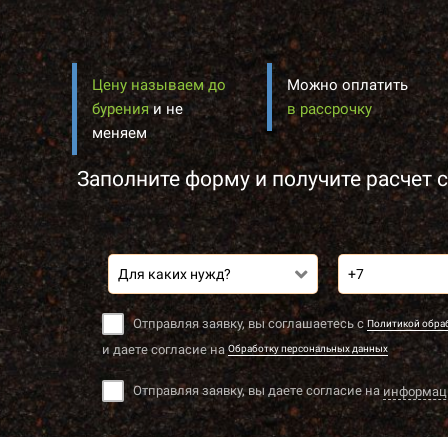
Цену называем до
Можно оплатить
бурения
и не
в рассрочку
меняем
Заполните форму и получите расчет с
Для каких нужд?
Отправляя заявку, вы соглашаетесь с
Политикой обра
и даете согласие на
Обработку персональных данных
Отправляя заявку, вы даете согласие на
информац