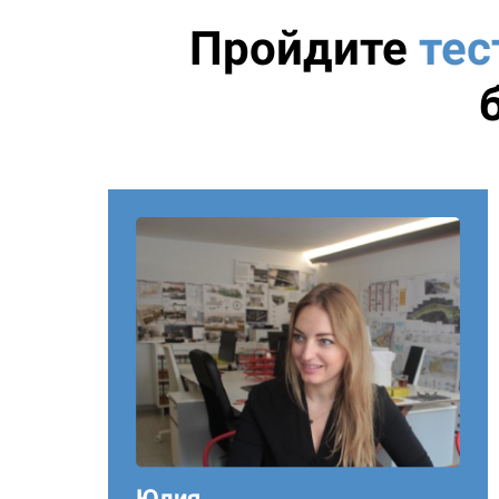
Пройдите
тес
Юлия