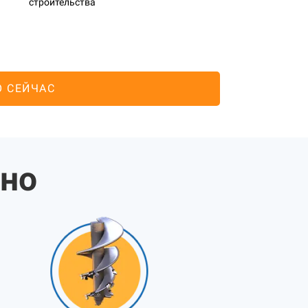
строительства
О СЕЙЧАС
жно