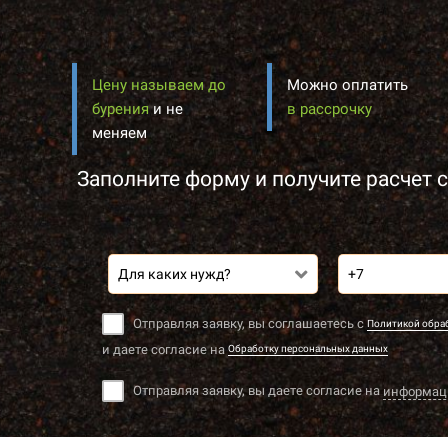
Цену называем до
Можно оплатить
бурения
и не
в рассрочку
меняем
Заполните форму и получите расчет с
Для каких нужд?
Отправляя заявку, вы соглашаетесь с
Политикой обра
и даете согласие на
Обработку персональных данных
Отправляя заявку, вы даете согласие на
информац