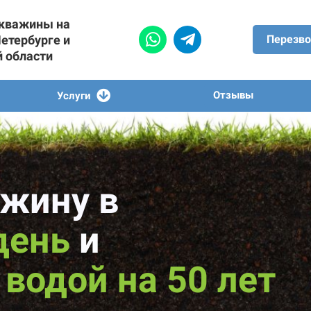
скважины на
Петербурге и
Перезво
й области
Отзывы
Услуги
жину в
день
и
водой на 50 лет