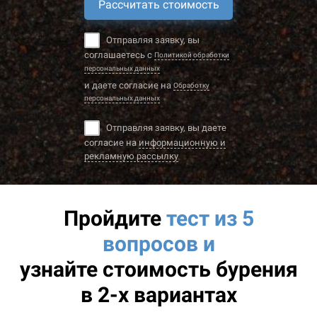
Рассчитать стоимость
Отправляя заявку, вы
соглашаетесь с
Политикой обработки
персональных данных
и даете согласие на
Обработку
персональных данных
Отправляя заявку, вы даете
согласие на
информационную и
рекламную рассылку
Пройдите
тест из 5
вопросов и
узнайте
стоимость бурения
в 2-х вариантах