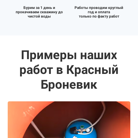
Бурим за 1 день и
Работы проводим круглый
прокачиваем скважину до
год и оплата
чистой воды
только по факту работ
Примеры наших
работ в Красный
Броневик