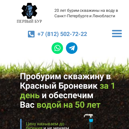
20 лет бурим скважины на воду в
Санкт-Петербурге и Ленобласти
ПЕРВЫЙ БУР
+7 (812) 502-72-22
Пробурим скважину в
Красный Броневик
за 1
день
и
обеспечим
Вас
водой на 50 лет
Цену называем до
бурения
и не меняем