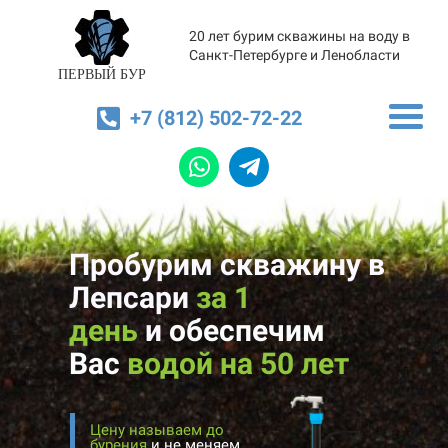
20 лет бурим скважины на воду в
Санкт-Петербурге и Ленобласти
ПЕРВЫЙ БУР
+7 (812) 502-72-22
Пробурим скважину в
Лепсари
за 1
день
и
обеспечим
Вас
водой на 50 лет
Цену называем до
бурения
и не меняем