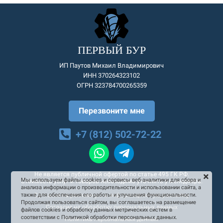
ПЕРВЫЙ БУР
ИП Паутов Михаил Владимирович
ИНН 370264323102
ОГРН 323784700265359
Перезвоните мне
+7 (812) 502-72-22
Не является публичной офертой по статье 495 ГК РФ.
Мы используем файлы cookies и сервисы веб-аналитики для сбора и
Стоимость услуг и товаров необходимо уточнять у менеджера.
анализа информации о производительности и использовании сайта, а
Согласие на рекламную и информационную рассылку
также для обеспечения его работы и улучшения функциональности.
Продолжая пользоваться сайтом, вы соглашаетесь на размещение
Согласие на обработку персональных данных
файлов cookies и обработку данных метрических систем в
соответствии с Политикой обработки персональных данных.
Политика персональных данных