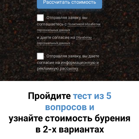
Рассчитать стоимость
Отправляя заявку, вы
соглашаетесь с
Политикой обработки
персональных данных
и даете согласие на
Обработку
персональных данных
Отправляя заявку, вы даете
согласие на
информационную и
рекламную рассылку
Пройдите
тест из 5
вопросов и
узнайте
стоимость бурения
в 2-х вариантах