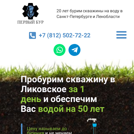
20 лет бурим скважины на воду в
Санкт-Петербурге и Ленобласти
ПЕРВЫЙ БУР
+7 (812) 502-72-22
Пробурим скважину в
Ликовское
за 1
день
и
обеспечим
Вас
водой на 50 лет
Цену называем до
бурения
и не меняем