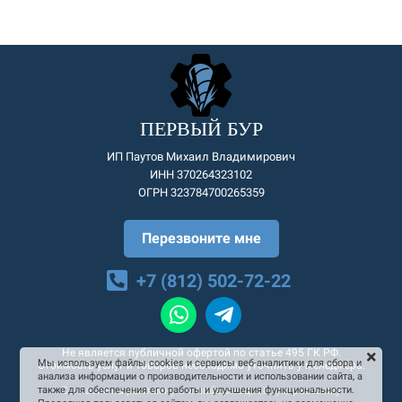
ПЕРВЫЙ БУР
ИП Паутов Михаил Владимирович
ИНН 370264323102
ОГРН 323784700265359
Перезвоните мне
+7 (812) 502-72-22
Не является публичной офертой по статье 495 ГК РФ.
Мы используем файлы cookies и сервисы веб-аналитики для сбора и
Стоимость услуг и товаров необходимо уточнять у менеджера.
анализа информации о производительности и использовании сайта, а
Согласие на рекламную и информационную рассылку
также для обеспечения его работы и улучшения функциональности.