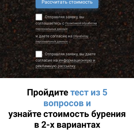
Рассчитать стоимость
Отправляя заявку, вы
соглашаетесь с
Политикой обработки
персональных данных
и даете согласие на
Обработку
персональных данных
Отправляя заявку, вы даете
согласие на
информационную и
рекламную рассылку
Пройдите
тест из 5
вопросов и
узнайте
стоимость бурения
в 2-х вариантах