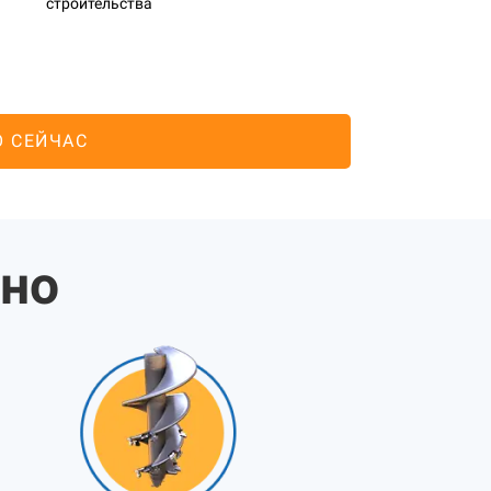
строительства
О СЕЙЧАС
жно