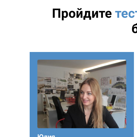
Пройдите
тес
Юлия