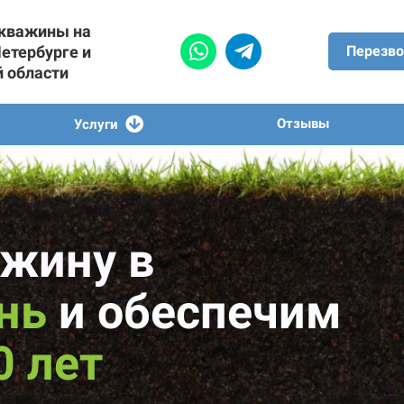
скважины на
Петербурге и
Перезво
й области
Отзывы
Услуги
жину в
ень
и обеспечим
0 лет