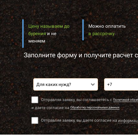
Цену называем до
Можно оплатить
бурения
и не
в рассрочку
меняем
Заполните форму и получите расчет с
Для каких нужд?
Отправляя заявку, вы соглашаетесь с
Политикой обра
и даете согласие на
Обработку персональных данных
Отправляя заявку, вы даете согласие на
информац