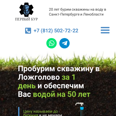
20 лет бурим скважины на воду в
Санкт-Петербурге и Ленобласти
ПЕРВЫЙ БУР
+7 (812) 502-72-22
Пробурим скважину в
Ложголово
за 1
день
и
обеспечим
Вас
водой на 50 лет
Цену называем до
бурения
и не меняем