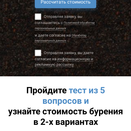
Рассчитать стоимость
Отправляя заявку, вы
соглашаетесь с
Политикой обработки
персональных данных
и даете согласие на
Обработку
персональных данных
Отправляя заявку, вы даете
согласие на
информационную и
рекламную рассылку
Пройдите
тест из 5
вопросов и
узнайте
стоимость бурения
в 2-х вариантах