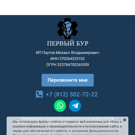
ПЕРВЫЙ БУР
ИП Паутов Михаил Владимирович
ИНН 370264323102
ОГРН 323784700265359
Перезвоните мне
+7 (812) 502-72-22
Не является публичной офертой по статье 495 ГК РФ.
Мы используем файлы cookies и сервисы веб-аналитики для сбора и
Стоимость услуг и товаров необходимо уточнять у менеджера.
анализа информации о производительности и использовании сайта, а
Согласие на рекламную и информационную рассылку
также для обеспечения его работы и улучшения функциональности.