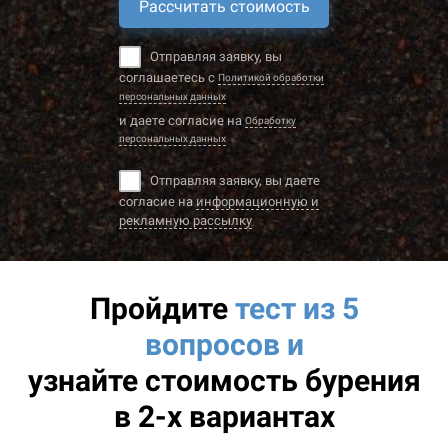
Рассчитать стоимость
Отправляя заявку, вы
соглашаетесь с
Политикой обработки
персональных данных
и даете согласие на
Обработку
персональных данных
Отправляя заявку, вы даете
согласие на
информационную и
рекламную рассылку
Пройдите
тест из 5
вопросов и
узнайте
стоимость бурения
в 2-х вариантах