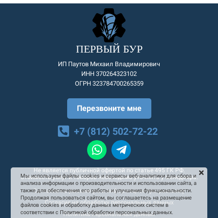
ПЕРВЫЙ БУР
ИП Паутов Михаил Владимирович
ИНН 370264323102
ОГРН 323784700265359
Перезвоните мне
+7 (812) 502-72-22
Не является публичной офертой по статье 495 ГК РФ.
Мы используем файлы cookies и сервисы веб-аналитики для сбора и
Стоимость услуг и товаров необходимо уточнять у менеджера.
анализа информации о производительности и использовании сайта, а
Согласие на рекламную и информационную рассылку
также для обеспечения его работы и улучшения функциональности.
Продолжая пользоваться сайтом, вы соглашаетесь на размещение
Согласие на обработку персональных данных
файлов cookies и обработку данных метрических систем в
соответствии с Политикой обработки персональных данных.
Политика персональных данных