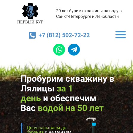
20 лет бурим скважины на воду в
Санкт-Петербурге и Ленобласти
ПЕРВЫЙ БУР
+7 (812) 502-72-22
Пробурим скважину в
Лялицы
за 1
день
и
обеспечим
Вас
водой на 50 лет
Цену называем до
бурения
и не меняем