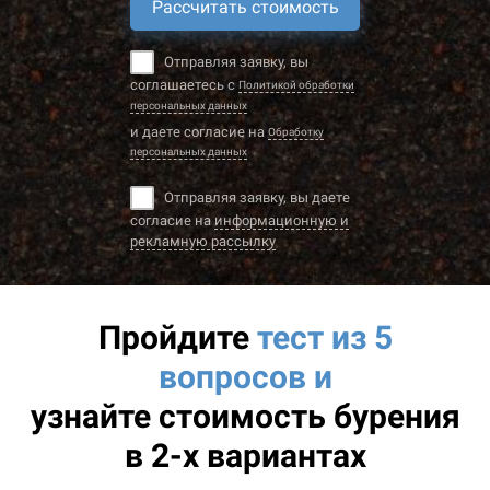
Рассчитать стоимость
Отправляя заявку, вы
соглашаетесь с
Политикой обработки
персональных данных
и даете согласие на
Обработку
персональных данных
Отправляя заявку, вы даете
согласие на
информационную и
рекламную рассылку
Пройдите
тест из 5
вопросов и
узнайте
стоимость бурения
в 2-х вариантах