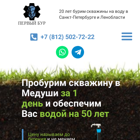
20 лет бурим скважины на воду в
Санкт-Петербурге и Ленобласти
ПЕРВЫЙ БУР
+7 (812) 502-72-22
Пробурим скважину в
Медуши
за 1
день
и
обеспечим
Вас
водой на 50 лет
Цену называем до
бурения
и не меняем