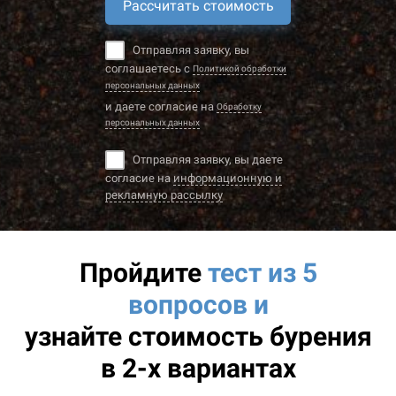
Рассчитать стоимость
Отправляя заявку, вы
соглашаетесь с
Политикой обработки
персональных данных
и даете согласие на
Обработку
персональных данных
Отправляя заявку, вы даете
согласие на
информационную и
рекламную рассылку
Пройдите
тест из 5
вопросов и
узнайте
стоимость бурения
в 2-х вариантах