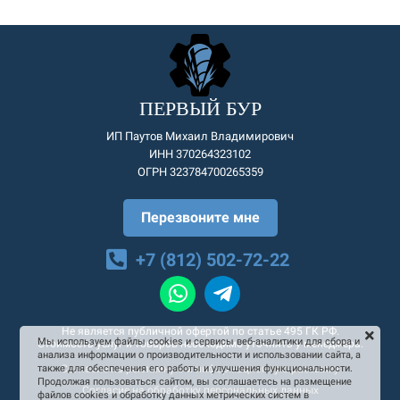
ПЕРВЫЙ БУР
ИП Паутов Михаил Владимирович
ИНН 370264323102
ОГРН 323784700265359
Перезвоните мне
+7 (812) 502-72-22
Не является публичной офертой по статье 495 ГК РФ.
Мы используем файлы cookies и сервисы веб-аналитики для сбора и
Стоимость услуг и товаров необходимо уточнять у менеджера.
анализа информации о производительности и использовании сайта, а
Согласие на рекламную и информационную рассылку
также для обеспечения его работы и улучшения функциональности.
Продолжая пользоваться сайтом, вы соглашаетесь на размещение
Согласие на обработку персональных данных
файлов cookies и обработку данных метрических систем в