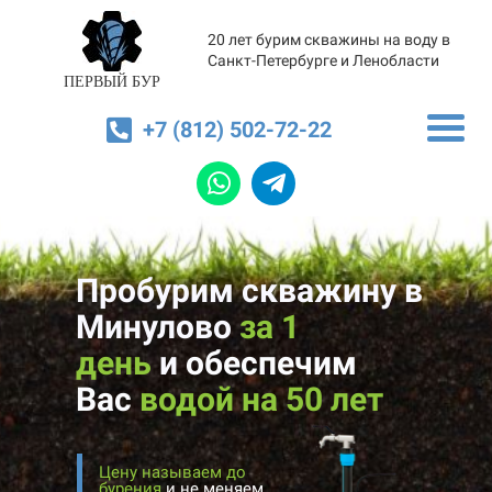
20 лет бурим скважины на воду в
Санкт-Петербурге и Ленобласти
ПЕРВЫЙ БУР
+7 (812) 502-72-22
Пробурим скважину в
Минулово
за 1
день
и
обеспечим
Вас
водой на 50 лет
Цену называем до
бурения
и не меняем