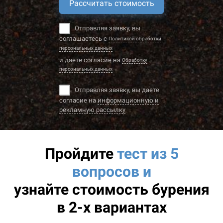
Рассчитать стоимость
Отправляя заявку, вы
соглашаетесь с
Политикой обработки
персональных данных
и даете согласие на
Обработку
персональных данных
Отправляя заявку, вы даете
согласие на
информационную и
рекламную рассылку
Пройдите
тест из 5
вопросов и
узнайте
стоимость бурения
в 2-х вариантах