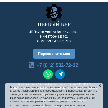
ПЕРВЫЙ БУР
ИП Паутов Михаил Владимирович
ИНН 370264323102
ОГРН 323784700265359
Перезвоните мне
+7 (812) 502-72-22
Не является публичной офертой по статье 495 ГК РФ.
Мы используем файлы cookies и сервисы веб-аналитики для сбора и
Стоимость услуг и товаров необходимо уточнять у менеджера.
анализа информации о производительности и использовании сайта, а
Согласие на рекламную и информационную рассылку
также для обеспечения его работы и улучшения функциональности.
Продолжая пользоваться сайтом, вы соглашаетесь на размещение
Согласие на обработку персональных данных
файлов cookies и обработку данных метрических систем в
соответствии с Политикой обработки персональных данных.
Политика персональных данных