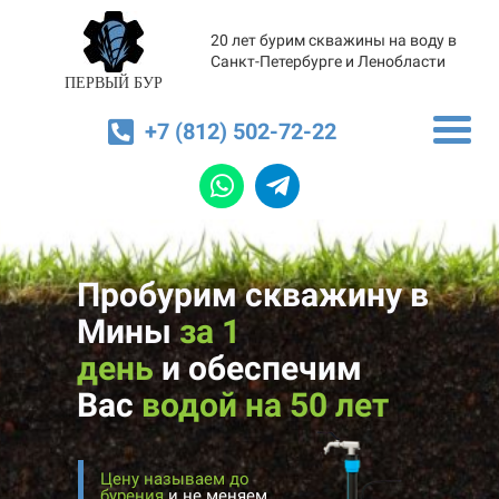
20 лет бурим скважины на воду в
Санкт-Петербурге и Ленобласти
ПЕРВЫЙ БУР
+7 (812) 502-72-22
Пробурим скважину в
Мины
за 1
день
и
обеспечим
Вас
водой на 50 лет
Цену называем до
бурения
и не меняем