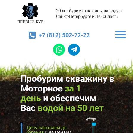
20 лет бурим скважины на воду в
Санкт-Петербурге и Ленобласти
ПЕРВЫЙ БУР
+7 (812) 502-72-22
Пробурим скважину в
Моторное
за 1
день
и
обеспечим
Вас
водой на 50 лет
Цену называем до
бурения
и не меняем