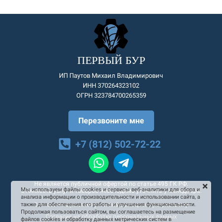
ПЕРВЫЙ БУР
ИП Паутов Михаил Владимирович
ИНН 370264323102
ОГРН 323784700265359
Перезвоните мне
+7 (812) 502-72-22
Не является публичной офертой по статье 495 ГК РФ.
Мы используем файлы cookies и сервисы веб-аналитики для сбора и
Стоимость услуг и товаров необходимо уточнять у менеджера.
анализа информации о производительности и использовании сайта, а
Согласие на рекламную и информационную рассылку
также для обеспечения его работы и улучшения функциональности.
Продолжая пользоваться сайтом, вы соглашаетесь на размещение
Согласие на обработку персональных данных
файлов cookies и обработку данных метрических систем в