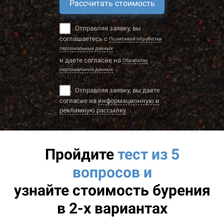
Рассчитать стоимость
Отправляя заявку, вы
соглашаетесь с
Политикой обработки
персональных данных
и даете согласие на
Обработку
персональных данных
Отправляя заявку, вы даете
согласие на
информационную и
рекламную рассылку
Пройдите
тест из 5
вопросов и
узнайте
стоимость бурения
в 2-х вариантах