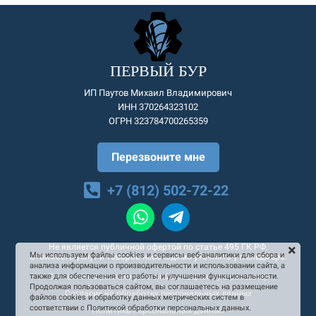
ПЕРВЫЙ БУР
ИП Паутов Михаил Владимирович
ИНН 370264323102
ОГРН 323784700265359
Перезвоните мне
+7 (812) 502-72-22
Не является публичной офертой по статье 495 ГК РФ.
Мы используем файлы cookies и сервисы веб-аналитики для сбора и
Стоимость услуг и товаров необходимо уточнять у менеджера.
анализа информации о производительности и использовании сайта, а
Согласие на рекламную и информационную рассылку
также для обеспечения его работы и улучшения функциональности.
Продолжая пользоваться сайтом, вы соглашаетесь на размещение
Согласие на обработку персональных данных
файлов cookies и обработку данных метрических систем в
соответствии с Политикой обработки персональных данных.
Политика персональных данных