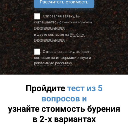
Рассчитать стоимость
Отправляя заявку, вы
соглашаетесь с
Политикой обработки
персональных данных
и даете согласие на
Обработку
персональных данных
Отправляя заявку, вы даете
согласие на
информационную и
рекламную рассылку
Пройдите
тест из 5
вопросов и
узнайте
стоимость бурения
в 2-х вариантах