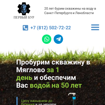
20 лет бурим скважины на воду в
Санкт-Петербурге и Ленобласти
ПЕРВЫЙ БУР
+7 (812) 502-72-22
Пробурим скважину в
Мяглово
за 1
день
и
обеспечим
Вас
водой на 50 лет
Цену называем до
бурения
и не меняем