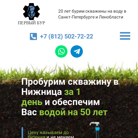
20 лет бурим скважины на воду в
Санкт-Петербурге и Ленобласти
ПЕРВЫЙ БУР
+7 (812) 502-72-22
Пробурим скважину в
Нижница
за 1
день
и
обеспечим
Вас
водой на 50 лет
Цену называем до
бурения
и не меняем