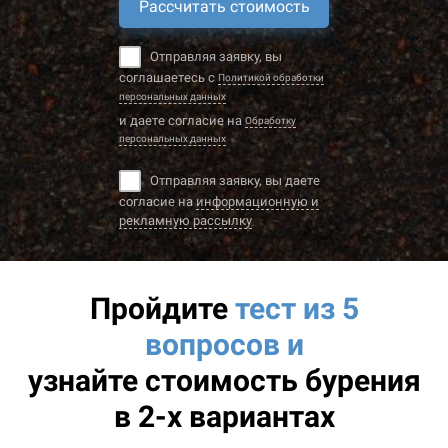
Рассчитать стоимость
Отправляя заявку, вы
соглашаетесь с
Политикой обработки
персональных данных
и даете согласие на
Обработку
персональных данных
Отправляя заявку, вы даете
согласие на
информационную и
рекламную рассылку
Пройдите
тест из 5
вопросов и
узнайте
стоимость бурения
в 2-х вариантах