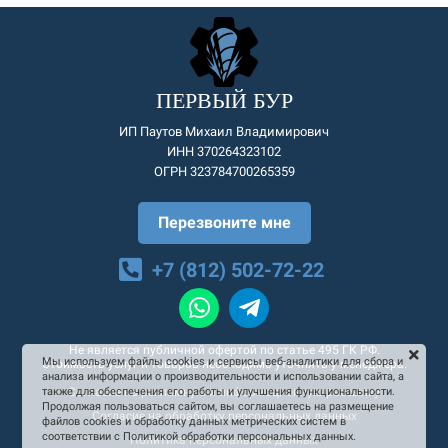
ПЕРВЫЙ БУР
ИП Паутов Михаил Владимирович
ИНН 370264323102
ОГРН 323784700265359
Перезвоните мне
+7 (812) 502-72-22
Не является публичной офертой по статье 495 ГК РФ.
Мы используем файлы cookies и сервисы веб-аналитики для сбора и
Стоимость услуг и товаров необходимо уточнять у менеджера.
анализа информации о производительности и использовании сайта, а
Согласие на рекламную и информационную рассылку
также для обеспечения его работы и улучшения функциональности.
Продолжая пользоваться сайтом, вы соглашаетесь на размещение
Согласие на обработку персональных данных
файлов cookies и обработку данных метрических систем в
соответствии с Политикой обработки персональных данных.
Политика персональных данных