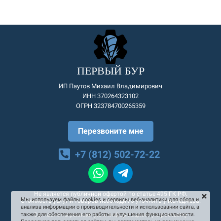
ПЕРВЫЙ БУР
ИП Паутов Михаил Владимирович
ИНН 370264323102
ОГРН 323784700265359
Перезвоните мне
+7 (812) 502-72-22
Не является публичной офертой по статье 495 ГК РФ.
Мы используем файлы cookies и сервисы веб-аналитики для сбора и
Стоимость услуг и товаров необходимо уточнять у менеджера.
анализа информации о производительности и использовании сайта, а
Согласие на рекламную и информационную рассылку
также для обеспечения его работы и улучшения функциональности.