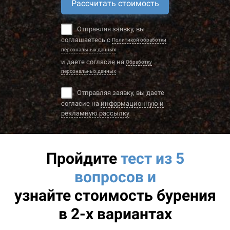
Рассчитать стоимость
Отправляя заявку, вы
соглашаетесь с
Политикой обработки
персональных данных
и даете согласие на
Обработку
персональных данных
Отправляя заявку, вы даете
согласие на
информационную и
рекламную рассылку
Пройдите
тест из 5
вопросов и
узнайте
стоимость бурения
в 2-х вариантах