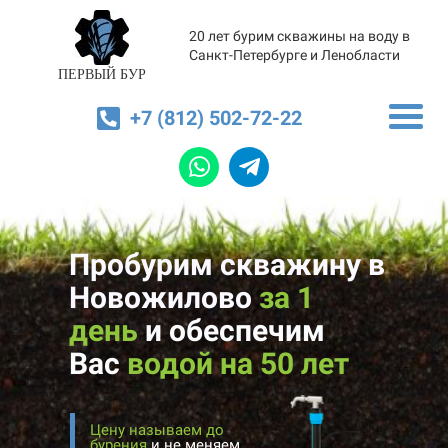
20 лет бурим скважины на воду в
Санкт-Петербурге и Ленобласти
ПЕРВЫЙ БУР
+7 (812) 502-72-22
Пробурим скважину в
Новожилово
за 1
день
и
обеспечим
Вас
водой на 50 лет
Цену называем до
бурения
и не меняем