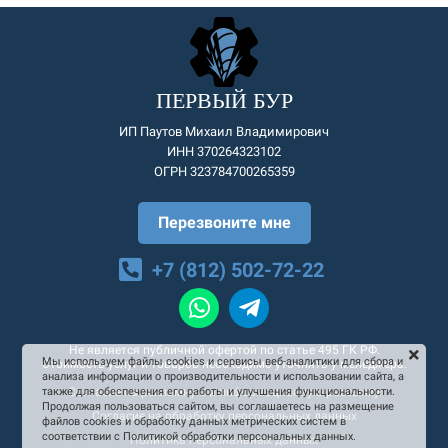
ПЕРВЫЙ БУР
ИП Паутов Михаил Владимирович
ИНН 370264323102
ОГРН 323784700265359
Перезвоните мне
+7 (812) 502-72-22
Не является публичной офертой по статье 495 ГК РФ.
Мы используем файлы cookies и сервисы веб-аналитики для сбора и
Стоимость услуг и товаров необходимо уточнять у менеджера.
анализа информации о производительности и использовании сайта, а
Согласие на рекламную и информационную рассылку
также для обеспечения его работы и улучшения функциональности.
Продолжая пользоваться сайтом, вы соглашаетесь на размещение
Согласие на обработку персональных данных
файлов cookies и обработку данных метрических систем в
соответствии с Политикой обработки персональных данных.
Политика персональных данных