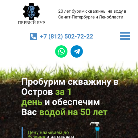
20 лет бурим скважины на воду в
Санкт-Петербурге и Ленобласти
ПЕРВЫЙ БУР
+7 (812) 502-72-22
Пробурим скважину в
Остров
за 1
день
и
обеспечим
Вас
водой на 50 лет
Цену называем до
бурения
и не меняем