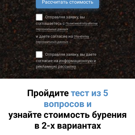
Рассчитать стоимость
Отправляя заявку, вы
соглашаетесь с
Политикой обработки
персональных данных
и даете согласие на
Обработку
персональных данных
Отправляя заявку, вы даете
согласие на
информационную и
рекламную рассылку
Пройдите
тест из 5
вопросов и
узнайте
стоимость бурения
в 2-х вариантах