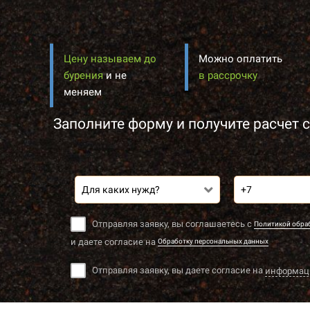
Цену называем до
Можно оплатить
бурения
и не
в рассрочку
меняем
Заполните форму и получите расчет с
Для каких нужд?
Отправляя заявку, вы соглашаетесь с
Политикой обра
и даете согласие на
Обработку персональных данных
Отправляя заявку, вы даете согласие на
информац