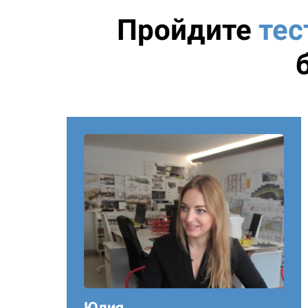
Пройдите
тес
Юлия