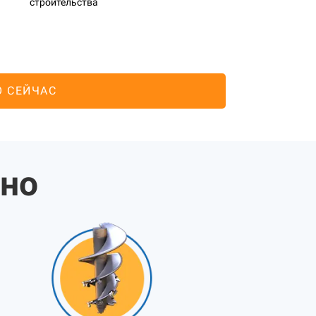
строительства
О СЕЙЧАС
жно