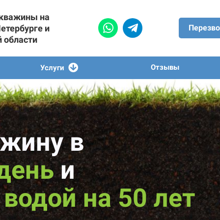
скважины на
Петербурге и
Перезво
й области
Отзывы
Услуги
жину в
 день
и
водой на 50 лет