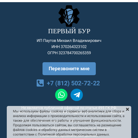
ПЕРВЫЙ БУР
ИП Паутов Михаил Владимирович
ИНН 370264323102
ОГРН 323784700265359
Перезвоните мне
+7 (812) 502-72-22
Не является публичной офертой по статье 495 ГК РФ.
Мы используем файлы cookies и сервисы веб-аналитики для сбора и
Стоимость услуг и товаров необходимо уточнять у менеджера.
анализа информации о производительности и использовании сайта, а
Согласие на рекламную и информационную рассылку
также для обеспечения его работы и улучшения функциональности.
Продолжая пользоваться сайтом, вы соглашаетесь на размещение
Согласие на обработку персональных данных
файлов cookies и обработку данных метрических систем в
соответствии с Политикой обработки персональных данных.
Политика персональных данных