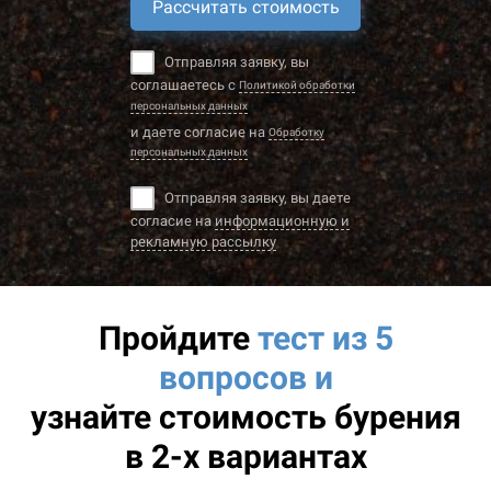
Рассчитать стоимость
Отправляя заявку, вы
соглашаетесь с
Политикой обработки
персональных данных
и даете согласие на
Обработку
персональных данных
Отправляя заявку, вы даете
согласие на
информационную и
рекламную рассылку
Пройдите
тест из 5
вопросов и
узнайте
стоимость бурения
в 2-х вариантах