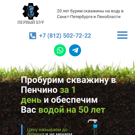
20 лет бурим скважины на воду в
Санкт-Петербурге и Ленобласти
ПЕРВЫЙ БУР
+7 (812) 502-72-22
Пробурим скважину в
Пенчино
за 1
день
и
обеспечим
Вас
водой на 50 лет
Цену называем до
бурения
и не меняем