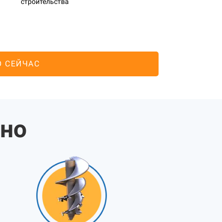
строительства
О СЕЙЧАС
жно