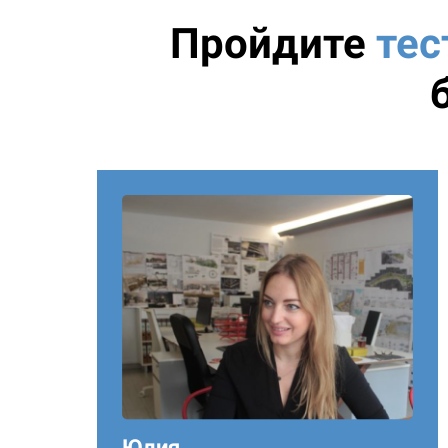
Пройдите
тес
Юлия