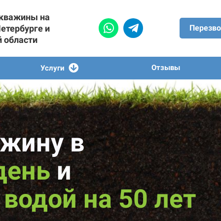
скважины на
Петербурге и
Перезво
й области
Отзывы
Услуги
жину в
день
и
водой на 50 лет