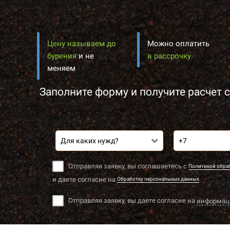
Цену называем до
Можно оплатить
бурения
и не
в рассрочку
меняем
Заполните форму и получите расчет с
Для каких нужд?
Отправляя заявку, вы соглашаетесь с
Политикой обра
и даете согласие на
Обработку персональных данных
Отправляя заявку, вы даете согласие на
информац