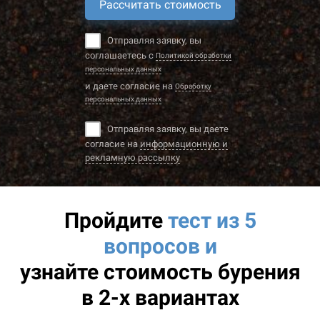
Рассчитать стоимость
Отправляя заявку, вы
соглашаетесь с
Политикой обработки
персональных данных
и даете согласие на
Обработку
персональных данных
Отправляя заявку, вы даете
согласие на
информационную и
рекламную рассылку
Пройдите
тест из 5
вопросов и
узнайте
стоимость бурения
в 2-х вариантах