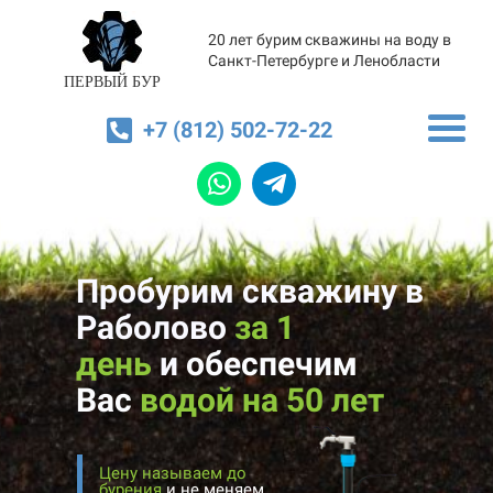
20 лет бурим скважины на воду в
Санкт-Петербурге и Ленобласти
ПЕРВЫЙ БУР
+7 (812) 502-72-22
Пробурим скважину в
Раболово
за 1
день
и
обеспечим
Вас
водой на 50 лет
Цену называем до
бурения
и не меняем