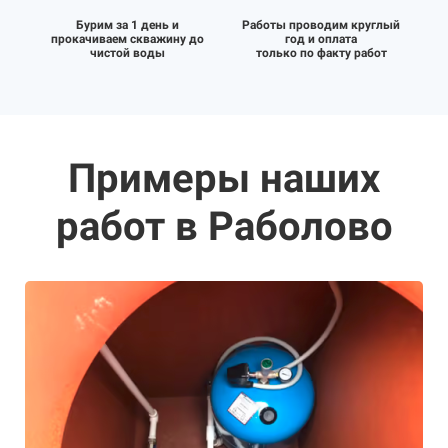
Бурим за 1 день и
Работы проводим круглый
прокачиваем скважину до
год и оплата
чистой воды
только по факту работ
Примеры наших
работ в Раболово