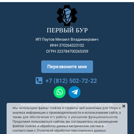
ПЕРВЫЙ БУР
ИП Паутов Михаил Владимирович
ИНН 370264323102
ОГРН 323784700265359
Перезвоните мне
+7 (812) 502-72-22
Не является публичной офертой по статье 495 ГК РФ.
Мы используем файлы cookies и сервисы веб-аналитики для сбора и
Стоимость услуг и товаров необходимо уточнять у менеджера.
анализа информации о производительности и использовании сайта, а
Согласие на рекламную и информационную рассылку
также для обеспечения его работы и улучшения функциональности.
Продолжая пользоваться сайтом, вы соглашаетесь на размещение
Согласие на обработку персональных данных
файлов cookies и обработку данных метрических систем в
соответствии с Политикой обработки персональных данных.
Политика персональных данных