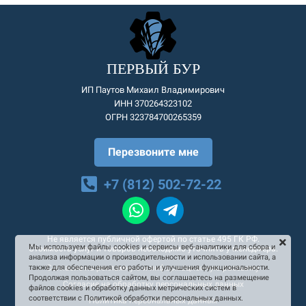
ПЕРВЫЙ БУР
ИП Паутов Михаил Владимирович
ИНН 370264323102
ОГРН 323784700265359
Перезвоните мне
+7 (812) 502-72-22
Не является публичной офертой по статье 495 ГК РФ.
Мы используем файлы cookies и сервисы веб-аналитики для сбора и
Стоимость услуг и товаров необходимо уточнять у менеджера.
анализа информации о производительности и использовании сайта, а
Согласие на рекламную и информационную рассылку
также для обеспечения его работы и улучшения функциональности.
Продолжая пользоваться сайтом, вы соглашаетесь на размещение
Согласие на обработку персональных данных
файлов cookies и обработку данных метрических систем в
соответствии с Политикой обработки персональных данных.
Политика персональных данных