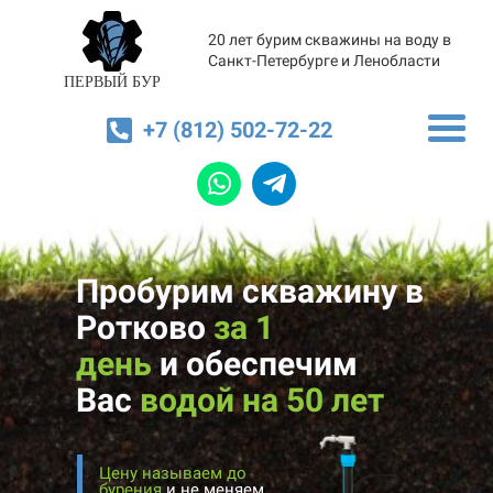
20 лет бурим скважины на воду в
Санкт-Петербурге и Ленобласти
ПЕРВЫЙ БУР
+7 (812) 502-72-22
Пробурим скважину в
Ротково
за 1
день
и
обеспечим
Вас
водой на 50 лет
Цену называем до
бурения
и не меняем