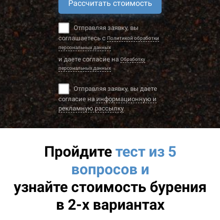
Рассчитать стоимость
Отправляя заявку, вы
соглашаетесь с
Политикой обработки
персональных данных
и даете согласие на
Обработку
персональных данных
Отправляя заявку, вы даете
согласие на
информационную и
рекламную рассылку
Пройдите
тест из 5
вопросов и
узнайте
стоимость бурения
в 2-х вариантах