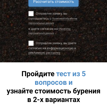
Рассчитать стоимость
Отправляя заявку, вы
соглашаетесь с
Политикой обработки
персональных данных
и даете согласие на
Обработку
персональных данных
Отправляя заявку, вы даете
согласие на
информационную и
рекламную рассылку
Пройдите
тест из 5
вопросов и
узнайте
стоимость бурения
в 2-х вариантах