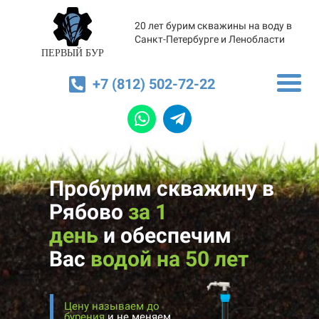
20 лет бурим скважины на воду в
Санкт-Петербурге и Ленобласти
ПЕРВЫЙ БУР
+7 (812) 502-72-22
Пробурим скважину в
Рябово
за 1
день
и
обеспечим
Вас
водой на 50 лет
Цену называем до
бурения
и не меняем