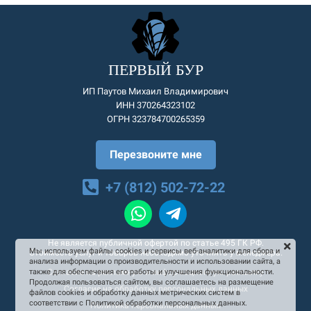
ПЕРВЫЙ БУР
ИП Паутов Михаил Владимирович
ИНН 370264323102
ОГРН 323784700265359
Перезвоните мне
+7 (812) 502-72-22
Не является публичной офертой по статье 495 ГК РФ.
Мы используем файлы cookies и сервисы веб-аналитики для сбора и
Стоимость услуг и товаров необходимо уточнять у менеджера.
анализа информации о производительности и использовании сайта, а
Согласие на рекламную и информационную рассылку
также для обеспечения его работы и улучшения функциональности.
Продолжая пользоваться сайтом, вы соглашаетесь на размещение
Согласие на обработку персональных данных
файлов cookies и обработку данных метрических систем в
соответствии с Политикой обработки персональных данных.
Политика персональных данных