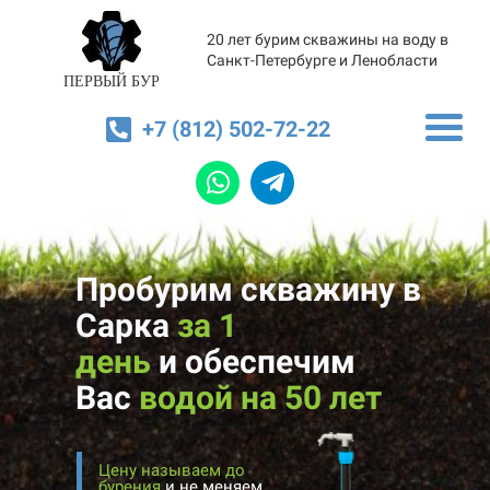
20 лет бурим скважины на воду в
Санкт-Петербурге и Ленобласти
ПЕРВЫЙ БУР
+7 (812) 502-72-22
Пробурим скважину в
Сарка
за 1
день
и
обеспечим
Вас
водой на 50 лет
Цену называем до
бурения
и не меняем