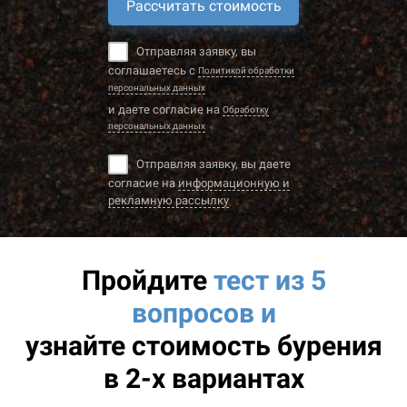
Рассчитать стоимость
Отправляя заявку, вы
соглашаетесь с
Политикой обработки
персональных данных
и даете согласие на
Обработку
персональных данных
Отправляя заявку, вы даете
согласие на
информационную и
рекламную рассылку
Пройдите
тест из 5
вопросов и
узнайте
стоимость бурения
в 2-х вариантах