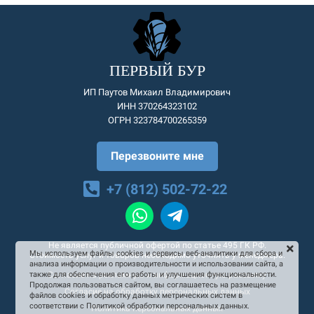
ПЕРВЫЙ БУР
ИП Паутов Михаил Владимирович
ИНН 370264323102
ОГРН 323784700265359
Перезвоните мне
+7 (812) 502-72-22
Не является публичной офертой по статье 495 ГК РФ.
Мы используем файлы cookies и сервисы веб-аналитики для сбора и
Стоимость услуг и товаров необходимо уточнять у менеджера.
анализа информации о производительности и использовании сайта, а
Согласие на рекламную и информационную рассылку
также для обеспечения его работы и улучшения функциональности.
Продолжая пользоваться сайтом, вы соглашаетесь на размещение
Согласие на обработку персональных данных
файлов cookies и обработку данных метрических систем в
соответствии с Политикой обработки персональных данных.
Политика персональных данных