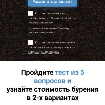
Рассчитать стоимость
Отправляя заявку, вы
соглашаетесь с
Политикой обработки
персональных данных
и даете согласие на
Обработку
персональных данных
Отправляя заявку, вы даете
согласие на
информационную и
рекламную рассылку
Пройдите
тест из 5
вопросов и
узнайте
стоимость бурения
в 2-х вариантах