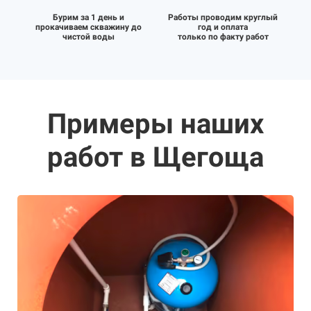
Бурим за 1 день и
Работы проводим круглый
прокачиваем скважину до
год и оплата
чистой воды
только по факту работ
Примеры наших
работ в Щегоща