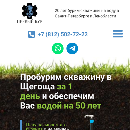
20 лет бурим скважины на воду в
Санкт-Петербурге и Ленобласти
ПЕРВЫЙ БУР
+7 (812) 502-72-22
Пробурим скважину в
Щегоща
за 1
день
и
обеспечим
Вас
водой на 50 лет
Цену называем до
бурения
и не меняем