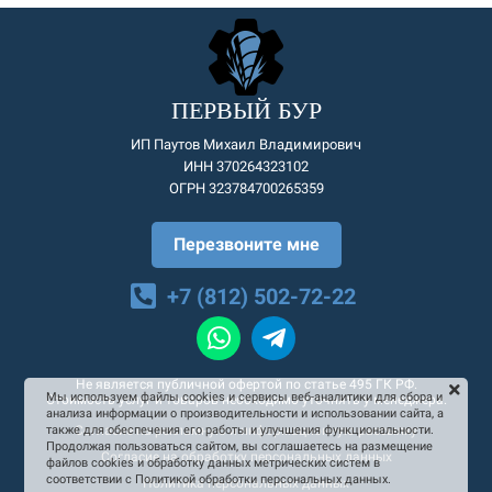
ПЕРВЫЙ БУР
ИП Паутов Михаил Владимирович
ИНН 370264323102
ОГРН 323784700265359
Перезвоните мне
+7 (812) 502-72-22
Не является публичной офертой по статье 495 ГК РФ.
Мы используем файлы cookies и сервисы веб-аналитики для сбора и
Стоимость услуг и товаров необходимо уточнять у менеджера.
анализа информации о производительности и использовании сайта, а
Согласие на рекламную и информационную рассылку
также для обеспечения его работы и улучшения функциональности.
Продолжая пользоваться сайтом, вы соглашаетесь на размещение
Согласие на обработку персональных данных
файлов cookies и обработку данных метрических систем в
соответствии с Политикой обработки персональных данных.
Политика персональных данных